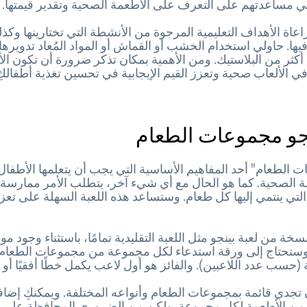
في مساعدتهم على التعرف على الأطعمة الصحية وتقدير قيمتها.
عاة الأهداف التعليمية المرجوة من الأنشطة التي تختارينها وكذل
يها. حاولي استخدام الخشب أو القماش أو المواد المُعاد تدويرها، 
 أكثر من البلاستيك. ومن الأهمية بمكان تذكر ضرورة أن تكون ال
 الألعاب صحية وتعزز القيم الإيجابية في تحسين تغذية أطفالكِ
نجو مجموعات الطعام
 الطعام" أحد المفاهيم الأساسية التي يجب أن يتعلمها الأطفا
ة الصحية. كما هو الحال مع أي شيء آخر، يتطلب الأمر ممارسة
تي ينتمي إليها كل طعام. وستساعد هذه اللعبة السهلة على تعز
خة من لعبة بينجو مثل اللعبة التقليدية تمامًا، باستثناء وجود مواد 
(حسب عدد اللاعبين). والفائز هو أول لاعب يكمل خطًا أفقيًا أو رأ
أن تجدي قائمة بمجموعات الطعام وأنواعه المختلفة. ويمكنكِ إضاف
ه من الأطعمة لكل مجموعة. ولكن من الضروري المحافظة على