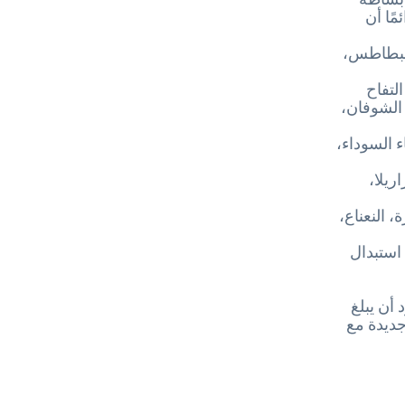
مًا أن
 البطاطس،
التفاح
 الشوفان،
ء السوداء،
ريلا،
 النعناع،
استبدال
 أن يبلغ
جديدة مع