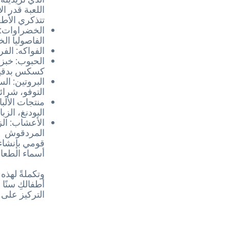
اللعبة قدر ال
تتذكري الأط
الخضراوات: ا
الفاصوليا ال
الفواكه: الفر
الحبوب: خبز 
كسكس بدقيق 
البروتين: ال
التوفو، شرائح
منتجات الألب
البودنغ، الز
الأعشاب: الز
المردقوش
قومي بإنشاء 
أسماء الطعا
وتكملةً لهذه 
أطفالكِ سنًا
التركيز على 