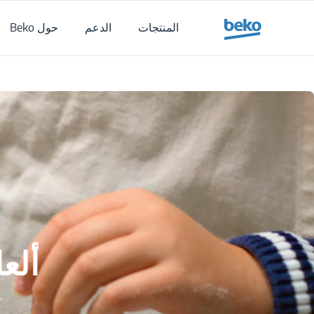
Main content starts her
المنتجات
الدعم
حول Beko
ألع