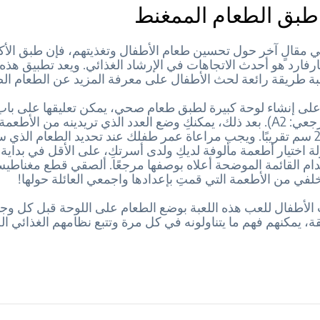
طبق الطعام الممغنط
في مقالٍ آخر حول تحسين طعام الأطفال وتغذيتهم، فإن طبق ال
فارد هو أحدث الاتجاهات في الإرشاد الغذائي. ويعد تطبيق هذه
ة طريقة رائعة لحث الأطفال على معرفة المزيد عن الطعام ال
 على إنشاء لوحة كبيرة لطبق طعام صحي، يمكن تعليقها على باب 
(بالحجم المرجعي: A2). بعد ذلك، يمكنكِ وضع العدد الذي تريدينه من الأطع
بقطر يبلغ 2.5 سم تقريبًا. ويجب مراعاة عمر طفلك عند تحديد الطعام الذي
لة اختيار أطعمة مألوفة لديكِ ولدى أسرتكِ، على الأقل في بداية ا
دام القائمة الموضحة أعلاه بوصفها مرجعًا. ألصقي قطع مغناط
لفي من الأطعمة التي قمتِ بإعدادها واجمعي العائلة حولها!
لأطفال للعب هذه اللعبة بوضع الطعام على اللوحة قبل كل وجب
ة، يمكنهم فهم ما يتناولونه في كل مرة وتتبع نظامهم الغذائي 