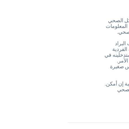
أكل الصحي
 المعلومات
صحي.
البراد
مة الفردية
 ستدخلينه في
لأمر.
يس صغيرة
ة إن أمكن.
الصحي