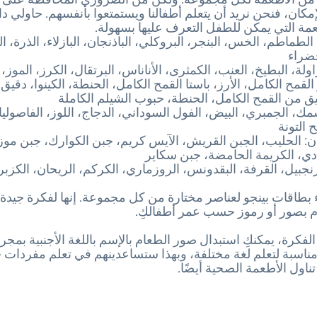
إمكان، فنحن نريد أن يتعلم أطفالنا ويستمتعوا بأنفسهم. حاولي دائ
عمة التي يمكن للطفل التعرف عليها بسهولة.
لطماطم، الخس، البنجر، البروكلي، الباذنجان، البازلاء، الذرة،
خضراء
اولة، البطيخ، العنب، الكمثرى، الأناناس، البرتقال، الكرز، الموز، 
القمح الكامل، الأرز، باستا القمح الكامل، الحنطة، الكينوا، دقيق
من القمح الكامل، الحنطة، حبوب الشيلم الكاملة
سمك، الجمبري، البيض، الفول السوداني، الدجاج، اللوز، الفاصوليا
 التونة
ان: الحليب، الجبن القريش، الآيس كريم، جبن الكوارك، جبن موزا
بادي، الكريمة الحامضة، جبن سكاير
نجبيل، القرفة، البقدونس، الروزماري، الكركم، الريحان، الكزبرة،
بطاقات بينجو لعناصر مختارة من كل مجموعة. إنها لفكرة جيدة 
م بصور أو رموز حسب عمر أطفالكِ.
الفكرة، يمكنكِ استبدال صور الطعام بالإسم باللغة الأجنبية بمجرد
 مناسبة لتعلم لغة مختلفة، وبهذا ستساعدينهم في تعلم مفردات 
تناول الأطعمة الصحية أيضًا.