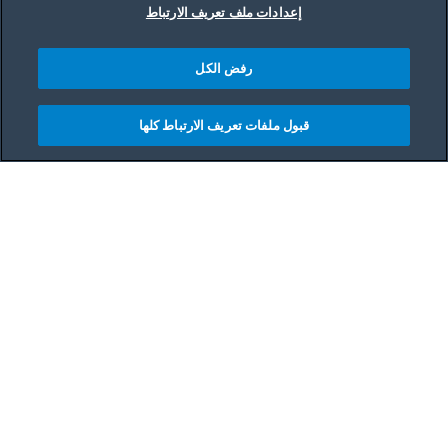
إعدادات ملف تعريف الارتباط
رفض الكل
قبول ملفات تعريف الارتباط كلها
مشاركه
Main content starts her