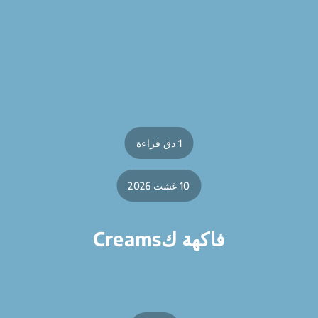
1 دق قراءة
10 غشت 2026
فاكهة كCreams