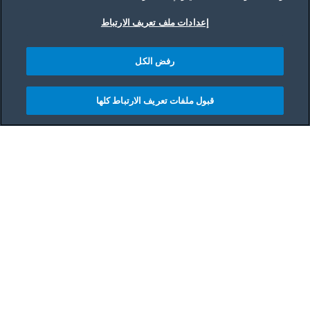
إعدادات ملف تعريف الارتباط
رفض الكل
قبول ملفات تعريف الارتباط كلها
Main content starts her
بيكو في الشقق الصغيرة:
تحقيق أقصى استخدام
للمساحة بفعالية
يعتبر العيش في شقة صغيرة تحديًا يتطلب التفكير
الإبداعي لتحقيق أقصى استفادة من المساحة المتاحة
دون التنازل عن الراحة أو الوظائف. تقدم أجهزة بيكو
حلولًا مبتكرة تناسب المساحات الصغيرة بشكل مثالي،
مع الحفاظ على جميع الميزات والأداء الذي تحتاجه.