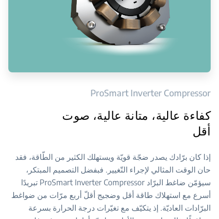
ProSmart Inverter Compressor
كفاءة عالية، متانة عالية، صوت
أقل
إذا كان برّادك يصدر ضجّة قويّة ويستهلك الكثير من الطّاقة، فقد
حان الوقت المثالي لإجراء التّغيير. فبفضل التصميم المبتكر،
سيؤمّن ضاغط البرّاد ProSmart Inverter Compressor تبريدًا
أسرع مع استهلاك طاقة أقل وضجيج أقلّ أربع مرّات من ضواغط
البرّادات العاديّة. إذ يتكيّف مع تغيّرات درجة الحرارة بسرعة