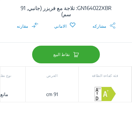
GN164022XBR: ثلاجة مع فريزر (جانبي, 91
سم)
مشاركه
الاماني
مقارنه
نقاط البيع
فئة كفاءة الطاقة
العرض
نوع نظام
91 cm
مانع