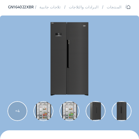
/
المنتجات
/
البرادات والثلاجات
/
ثلاجات جانبية
/
GN164022XBR
4