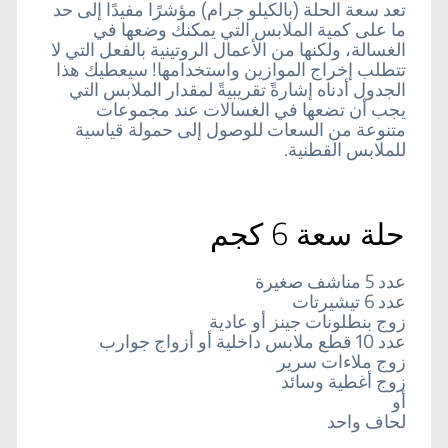
تعد سعة الحلة (بالكيلو جرام) مؤشرًا مفيدًا إلى حد
ما على كمية الملابس التي يمكنك وضعها في
الغسالة، ولكنها من الأعمال الروتينية بالفعل التي لا
تتطلب إخراج الموازين واستخدامها! سيعطيك هذا
الجدول أدناه إشارةً تقريبيةً لمقدار الملابس التي
يجب أن تضعها في الغسالات عند مجموعات
متنوعة من السعات للوصول إلى حمولة قياسية
للملابس القطنية.
حلة سعة 6 كجم
عدد 5 مناشف صغيرة
عدد 6 تيشيرتات
زوج بنطلونات جينز أو عادية
عدد 10 قطع ملابس داخلية أو أزواج جوارب
زوج ملاءات سرير
زوج أغطية وسائد
أو
لحاف واحد