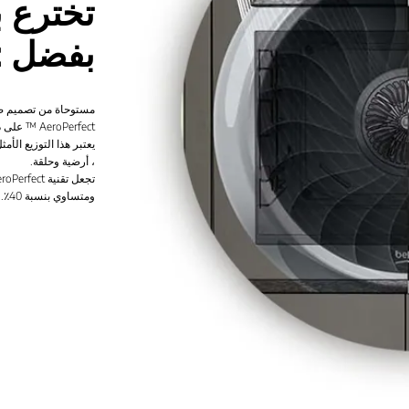
تخترع ب
بفضل Aeroperfect ™
مستوحاة من تصميم صنا
AeroPerfect ™ على دفع الحرارة بفضل 1650 دورة في الدقيقة في جميع أنحاء التجويف.
يعتبر هذا التوزيع الأم
، أرضية وحلقة.
ومتساوي بنسبة 40٪. *