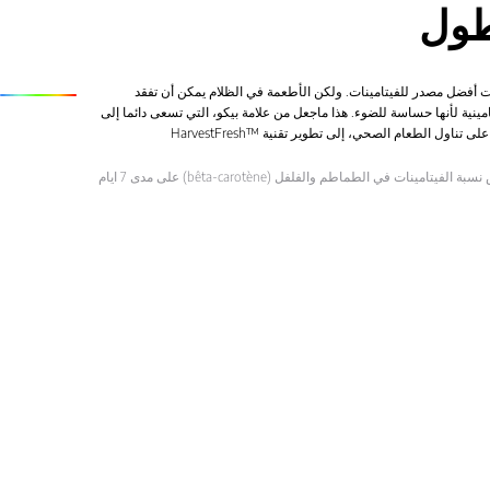
طول
ات أفضل مصدر للفيتامينات. ولكن الأطعمة في الظلام يمكن أن تفقد
تامينية لأنها حساسة للضوء. هذا ماجعل من علامة بيكو، التي تسعى دائما إلى
ناول الطعام الصحي، إلى تطوير تقنية ™HarvestFresh
لفيتامينات في الطماطم والفلفل (bêta-carotène) على مدى 7 ايام