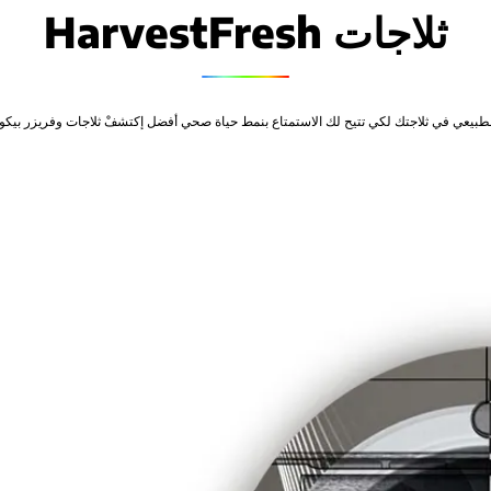
ثلاجات HarvestFresh
يعي في ثلاجتك لكي تتيح لك الاستمتاع بنمط حياة صحي أفضل إكتشفْ ثلاجات وفريزر بيكو المجهزة بت