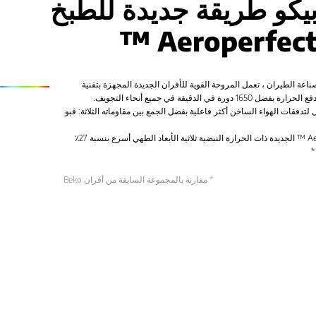
يكو طريقة جديدة للطبخ
عة الطيران ، تعمل المروحة القوية للأفران الجديدة المجهزة بتقنية
ثل لتدفقات الهواء الساخن أكثر فاعلية بفضل الجمع بين مقاوماته الثلاثة: قبو
تجعل تقنية AeroPerfect ™ الجديدة ذات الحرارة النبضية ثلاثية الأبعاد الطهي أسرع بنسبة 27٪
* مقارنة بالمجموعة السابقة من أفران Beko