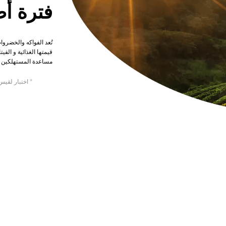
فترة أ
تُعد الفواكه والخضرو
قيمتها الغذائية و الفي
مساعدة المستهلكين على ت
* اختبار لقيس نسبة ا