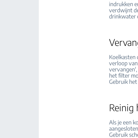
indrukken en
verdwijnt de
drinkwater 
Vervang
Koelkasten d
verloop van
vervangen',
het filter 
Gebruik he
Reinig 
Als je een k
aangesloten
Gebruik sch