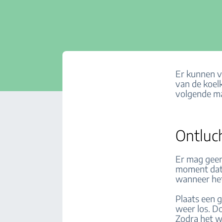
Er kunnen v
van de koel
volgende ma
Ontluc
Er mag geen
moment dat 
wanneer het
Plaats een 
weer los. Do
Zodra het wa