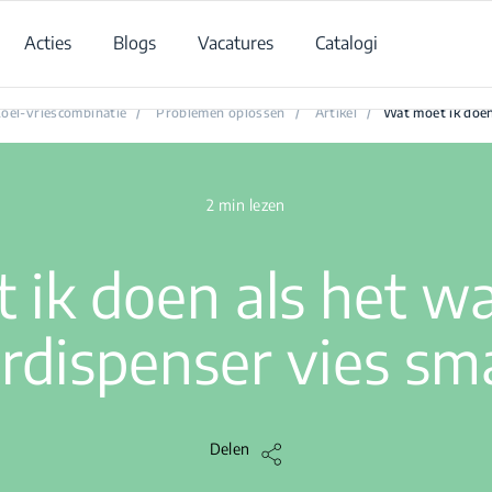
Acties
Blogs
Vacatures
Catalogi
at moet ik doen als het water uit de waterdispenser vies smaak
oel-vriescombinatie
/
Problemen oplossen
/
Artikel
/
Wat moet ik doen
2 min lezen
ik doen als het wa
rdispenser vies sm
Delen