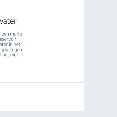
water
d een muffe
eservoir
ater in het
kopje tegen
l het met