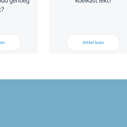
koud genoeg
koelkast lekt?
t?
zen
Artikel lezen