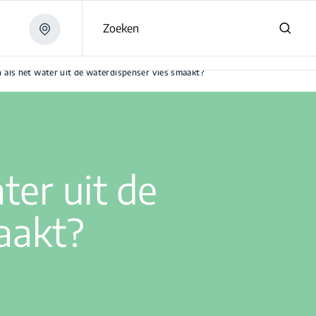
Zoeken
t?
 als het water uit de waterdispenser vies smaakt?
ter uit de
aakt?