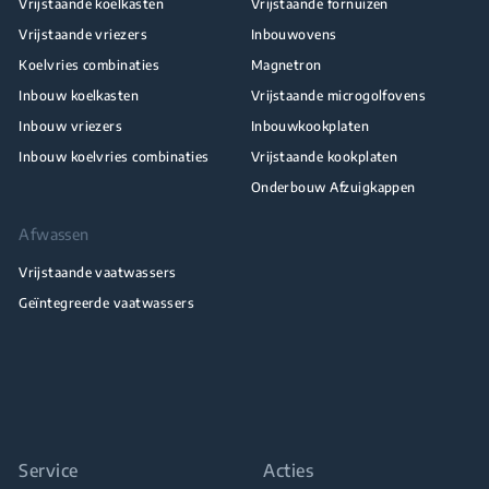
Vrijstaande koelkasten
Vrijstaande fornuizen
Vrijstaande vriezers
Inbouwovens
Koelvries combinaties
Magnetron
Inbouw koelkasten
Vrijstaande microgolfovens
Inbouw vriezers
Inbouwkookplaten
Inbouw koelvries combinaties
Vrijstaande kookplaten
Onderbouw Afzuigkappen
Afwassen
Vrijstaande vaatwassers
Geïntegreerde vaatwassers
Service
Acties