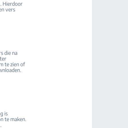
n. Hierdoor
en vers
s die na
ter
m te zien of
ownloaden.
g is
on te maken.
.