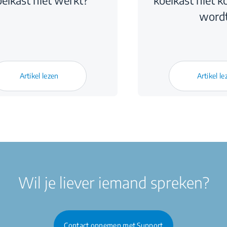
elkast niet werkt?
koelkast niet 
word
Artikel lezen
Artikel le
Wil je liever iemand spreken?
Contact opnemen met Support