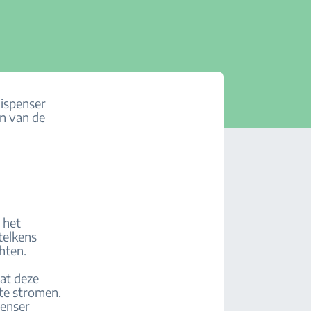
dispenser
en van de
 het
telkens
hten.
aat deze
 te stromen.
penser