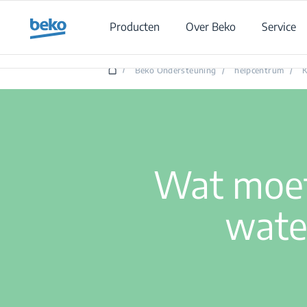
Main content starts here
Producten
Over Beko
Service
W
/
Beko Ondersteuning
/
helpcentrum
/
K
Wat moet 
wate