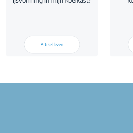
ijsvorming in mijn koelkast?
ko
Artikel lezen