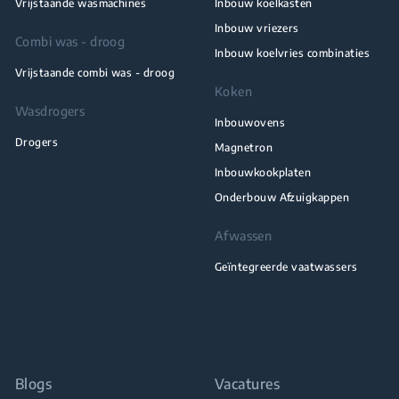
Vrijstaande wasmachines
Inbouw koelkasten
Inbouw vriezers
Combi was - droog
Inbouw koelvries combinaties
Vrijstaande combi was - droog
Koken
Wasdrogers
Inbouwovens
Drogers
Magnetron
Inbouwkookplaten
Onderbouw Afzuigkappen
Afwassen
Geïntegreerde vaatwassers
Blogs
Vacatures