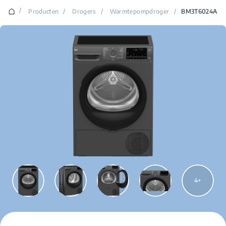
/
Producten
/
Drogers
/
Warmtepompdroger
/
BM3T6024A
4