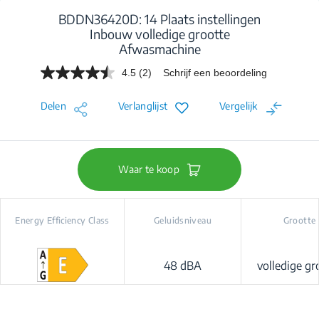
BDDN36420D: 14 Plaats instellingen
Inbouw volledige grootte
Afwasmachine
4.5
(2)
Schrijf een beoordeling
Lees
2
beoordelingen.
Delen
Verlanglijst
Vergelijk
Dezelfde
paginalink.
Waar te koop
Energy Efficiency Class
Geluidsniveau
Grootte
48 dBA
volledige gr