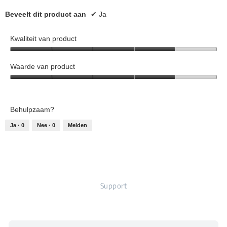
a
l
Beveelt dit product aan
✔
Ja
d
i
Kwaliteit van product
a
l
Kwaliteit
o
van
Waarde van product
o
product,
g
Waarde
4
v
van
van
e
product,
5
n
Behulpzaam?
4
s
van
Ja ·
0
Nee ·
0
Melden
t
5
e
r
.
Support