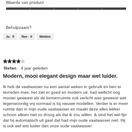
van
Waarde van product
e
t
product,
l
d
Waarde
5
i
e
van
van
n
z
product,
5
g
e
Behulpzaam?
5
f
a
van
Ja ·
0
Nee ·
0
Melden
o
c
5
t
t
o
i
1
e
.
o
★★★★★
★★★★★
p
4
Stefan
·
4 jaar geleden
e
van
Modern, mooi elegant design maar wel luider.
n
5
t
sterren.
Ik heb de vaatwasser nu een aantal weken in gebruik en ben er
u
tevreden mee, het ziet er goed en modern uit. had wellicht nog
e
mooier geweest als de binnenruimte ook verlicht was geweest wat
e
tegenwoordig vrij normaal is bij nieuwe modellen. Verder is er meer
n
ruimte dan in mijn oude vaatwasser en maakt deze alles lekker
m
schoon alleen niet zo droog als dat ik zou willen. ik vind het wel fijn
o
dat hij automatisch uit gaat dat had mijn oude vaatwasser niet. Hij
d
is ook wel iets luider dan onze oude vaatwasser.
a