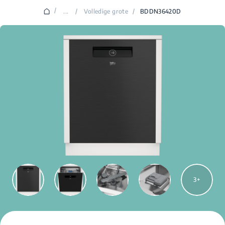
/
...
/
Volledige grote
/
BDDN36420D
3