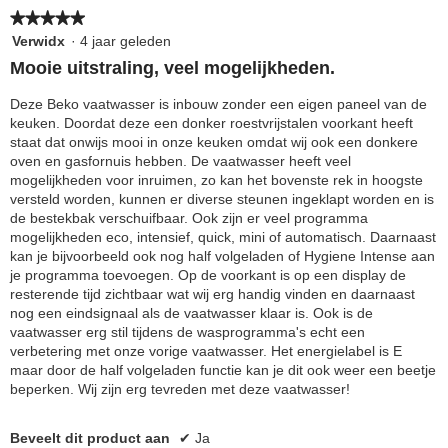
de
★★★★★
★★★★★
volg
kno
5
Verwidx
·
4 jaar geleden
klikt,
van
word
Mooie uitstraling, veel mogelijkheden.
de
5
onde
sterren.
Deze Beko vaatwasser is inbouw zonder een eigen paneel van de
inho
bijg
keuken. Doordat deze een donker roestvrijstalen voorkant heeft
staat dat onwijs mooi in onze keuken omdat wij ook een donkere
oven en gasfornuis hebben. De vaatwasser heeft veel
mogelijkheden voor inruimen, zo kan het bovenste rek in hoogste
versteld worden, kunnen er diverse steunen ingeklapt worden en is
de bestekbak verschuifbaar. Ook zijn er veel programma
mogelijkheden eco, intensief, quick, mini of automatisch. Daarnaast
kan je bijvoorbeeld ook nog half volgeladen of Hygiene Intense aan
je programma toevoegen. Op de voorkant is op een display de
resterende tijd zichtbaar wat wij erg handig vinden en daarnaast
nog een eindsignaal als de vaatwasser klaar is. Ook is de
vaatwasser erg stil tijdens de wasprogramma's echt een
verbetering met onze vorige vaatwasser. Het energielabel is E
maar door de half volgeladen functie kan je dit ook weer een beetje
beperken. Wij zijn erg tevreden met deze vaatwasser!
Beveelt dit product aan
✔
Ja