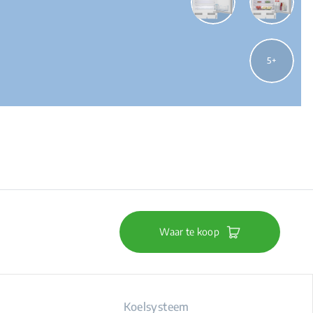
5
Waar te koop
Koelsysteem