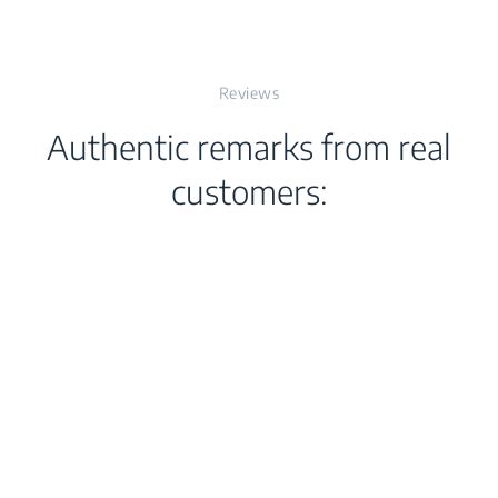
32°C (kWh/day)
Reviews
A)
Authentic remarks from real
customers:
e
rtment Volume (l)
t
ass