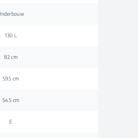
Onderbouw
130 L
82 cm
59.5 cm
54.5 cm
E