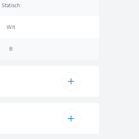
Statisch
Wit
B
130 L
130 L