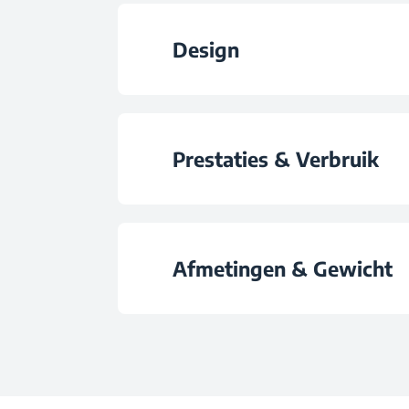
Type koelkast pl
Total Fresh Food & Chill Compa
Design
Capaciteit Eierho
Omkeerbare deu
Prestaties & Verbruik
LED Illuminatio
Energy Efficiency C
Controle Type
Afmetingen & Gewicht
Annual Energy Consumptio
Wielen
Hoogte
Daily Energy Consumptio
Fitting Soort