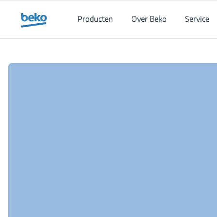
Main content starts here
Producten
Over Beko
Service