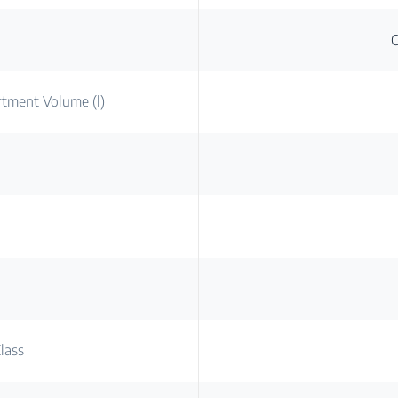
rtment Volume (l)
lass