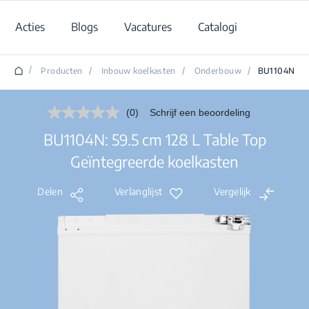
Acties
Blogs
Vacatures
Catalogi
/
Producten
/
Inbouw koelkasten
/
Onderbouw
/
BU1104N
(0)
Schrijf een beoordeling
Geen
scorewaarde.
BU1104N: 59.5 cm 128 L Table Top
Dezelfde
paginalink.
Geïntegreerde koelkasten
Delen
Verlanglijst
Vergelijk