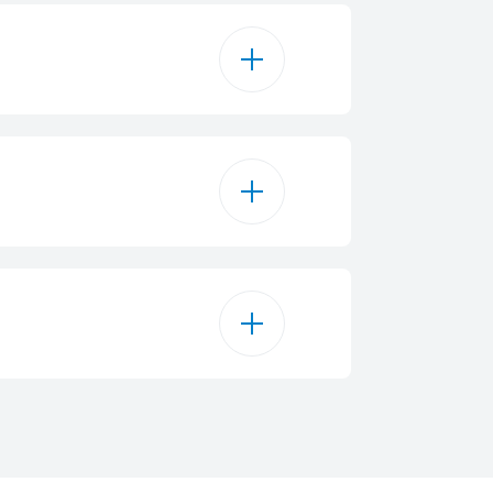
Glas
130 L
6
E
Mechanisch
92.07
 - front only
82 cm
0.252
Inbouw