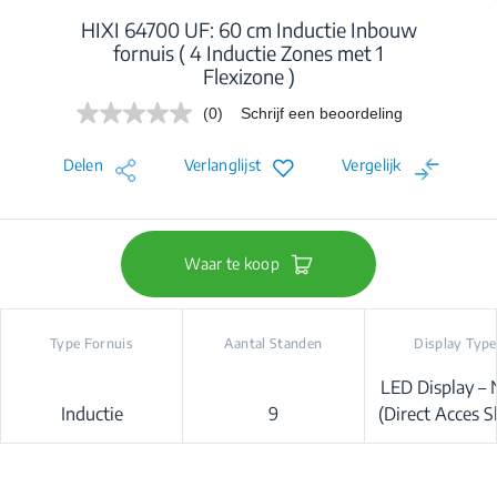
HIXI 64700 UF: 60 cm Inductie Inbouw
fornuis ( 4 Inductie Zones met 1
Flexizone )
(0)
Schrijf een beoordeling
Geen
scorewaarde.
Dezelfde
Delen
Verlanglijst
Vergelijk
paginalink.
Waar te koop
Type Fornuis
Aantal Standen
Display Type
LED Display –
Inductie
9
(Direct Acces Sl