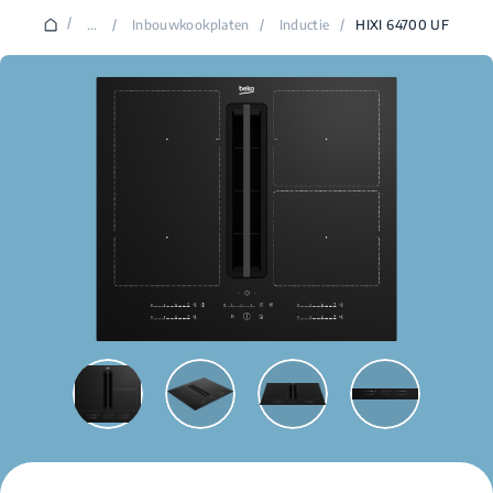
/
...
/
Inbouwkookplaten
/
Inductie
/
HIXI 64700 UF