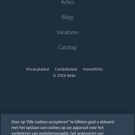
Acties
Inbouw koelvries combinaties
Koken
Beko Professional
Drogers
Koken
Blogs
Beko Corporate
Inbouwovens
Vrijstaande fornuizen
Vacatures
Magnetron
Inbouwovens
Catalogi
Inbouwkookplaten
Magnetron
Onderbouw Afzuigkappen
Vrijstaande microgolfovens
Privacybeleid
Cookiebeleid
HomeWhiz
Afwassen
Inbouwkookplaten
© 2026 Beko
Geïntegreerde vaatwassers
Vrijstaande kookplaten
Onderbouw Afzuigkappen
Afwassen
Door op “Alle cookies accepteren” te klikken gaat u akkoord
Vrijstaande vaatwassers
met het opslaan van cookies op uw apparaat voor het
Our parent company, Beko has 55,000 employees throughout the world
with its global operations through its subsidiaries in 57 countries and 45
verbeteren van websitenavigatie, het analyseren van
Geïntegreerde vaatwassers