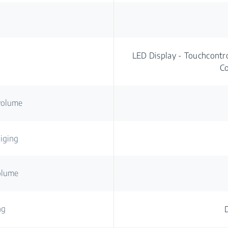
LED Display - Touchcontr
Co
volume
niging
olume
ng