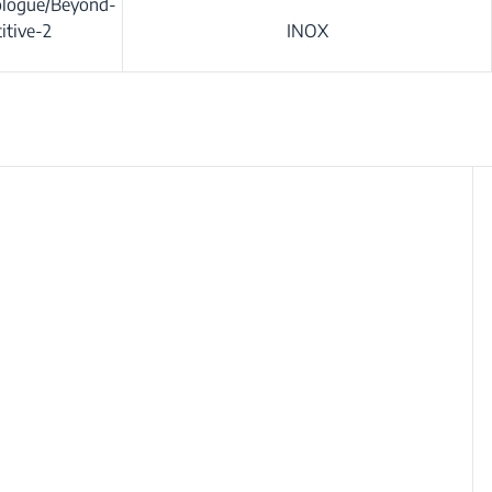
rologue/Beyond-
itive-2
INOX