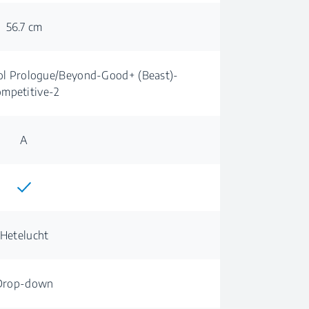
56.7 cm
ol Prologue/Beyond-Good+ (Beast)-
mpetitive-2
A
Hetelucht
Drop-down