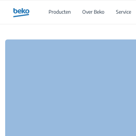
Main content starts here
Producten
Over Beko
Service