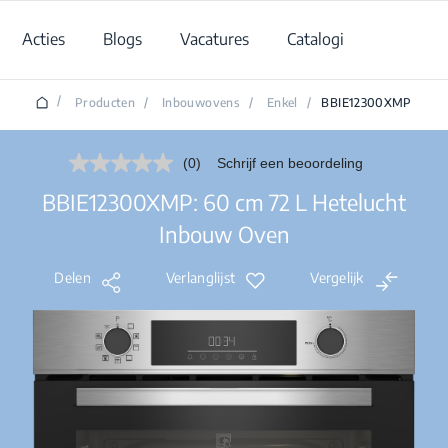
Acties
Blogs
Vacatures
Catalogi
/
Producten
/
Inbouwovens
/
Enkel
/
BBIE12300XMP
(0)
Schrijf een beoordeling
Geen
scorewaarde.
BBIE12300XMP: 60 cm 72 L Hetelucht
Dezelfde
paginalink.
Inbouw Oven
Delen
Verlanglijst
Vergelijk