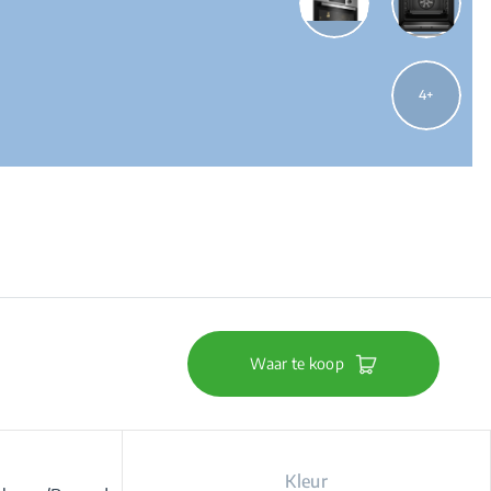
4
Waar te koop
Kleur