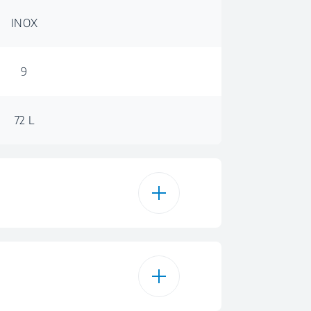
INOX
9
72 L
Hetelucht
9