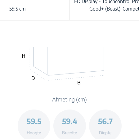
LED Display - Touchcontrol P
59.5 cm
Good+ (Beast)-Compet
H
D
B
Afmeting (cm)
59.5
59.4
56.7
Hoogte
Breedte
Diepte