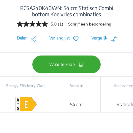
RCSA240K40WN: 54 cm Statisch Combi
bottom Koelvries combinaties
5.0
(1)
Schrijf een beoordeling
Lees
1
beoordeling.
Delen
Verlanglijst
Vergelijk
Dezelfde
paginalink.
Waar te koop
Energy Efficiency Class
Breedte
Koelsyste
54 cm
Statisc