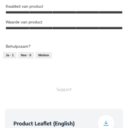
Kwaliteit van product
Daily Freezing
4 kg
Capacity (kg/day)
Kwaliteit
van
Waarde van product
product,
Waarde
5
van
van
product,
5
Behulpzaam?
5
van
Ja ·
1
Nee ·
0
Melden
5
Support
Product Leaflet (English)