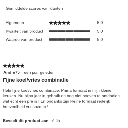
Operation (°C)
Gemiddelde scores van klanten
Daily Energy
Algemeen,
Algemeen
5.0
★★★★★
★★★★★
gemiddelde
0.319
Consumption at 16°C
Kwaliteit
scorewaarde
Kwaliteit van product
5.0
(kWh/day)
van
is
Waarde
Waarde van product
5.0
product,
5
van
gemiddelde
van
product,
scorewaarde
Preservation Time at
5.
gemiddelde
13
is
Power Cut (hours)
scorewaarde
5
is
★★★★★
★★★★★
van
5
5.
5
Andre75
·
één jaar geleden
van
Total Fresh Food &
van
Fijne koel/vries combinatie
5.
5
142 L
Chill Compartment
sterren.
Volume (l)
Hele fijne koel/vries combinatie. Prima formaat in mijn kleine
keuken. Nu bijna jaar in gebruik en nog niet hoeven te ontdooien
wat echt een pre is ! En ondanks zijn kleine formaat redelijk
hoeveelheid vriesruimte !
Frozen Food Storage
87 L
Volume (l)
Beveelt dit product aan
✔
Ja