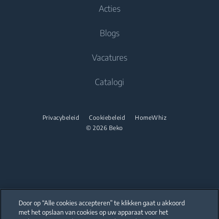
Inbouw koelvries combinaties
Wasdrogers
About Beko
Acties
Inbouw koelvries combinaties
Koken
Beko Professional
Drogers
Koken
Blogs
Beko Corporate
Inbouwovens
Vrijstaande fornuizen
Vacatures
Magnetron
Inbouwovens
Catalogi
Inbouwkookplaten
Magnetron
Onderbouw Afzuigkappen
Vrijstaande microgolfovens
Privacybeleid
Cookiebeleid
HomeWhiz
Afwassen
Inbouwkookplaten
© 2026 Beko
Geïntegreerde vaatwassers
Vrijstaande kookplaten
Onderbouw Afzuigkappen
Afwassen
Door op “Alle cookies accepteren” te klikken gaat u akkoord
Vrijstaande vaatwassers
met het opslaan van cookies op uw apparaat voor het
Our parent company, Beko has 55,000 employees throughout the world