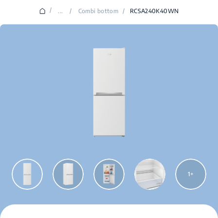
/
...
/
Combi bottom
/
RCSA240K40WN
1