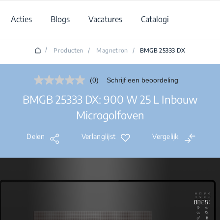
Acties
Blogs
Vacatures
Catalogi
/
Producten
/
Magnetron
/
BMGB 25333 DX
(0)
Schrijf een beoordeling
Geen
scorewaarde.
BMGB 25333 DX: 900 W 25 L Inbouw
Dezelfde
paginalink.
Microgolfoven
Delen
Verlanglijst
Vergelijk