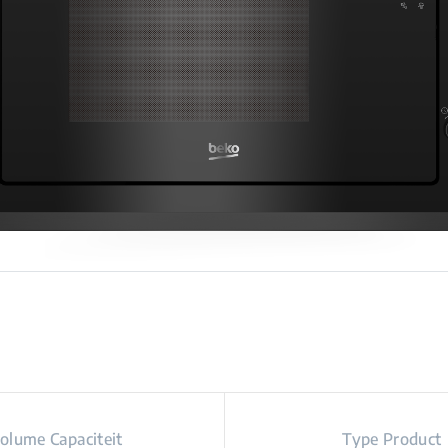
olume Capaciteit
Type Product