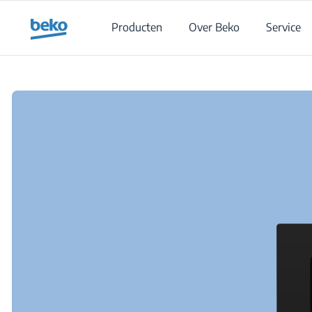
Main content starts here
Producten
Over Beko
Service