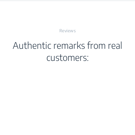
kfuncties
Reviews
Authentic remarks from real
(H×W×D) (mm)
5
customers:
ng
Zij
jf
e