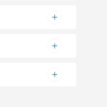
900 W
5
25
1000 W
1450 W
weight Defrost
240 V
38.8 cm
50 Hz