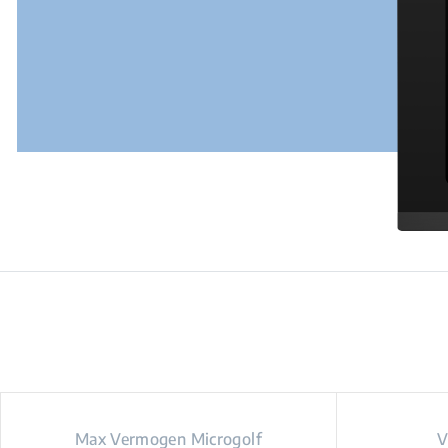
Max Vermogen Microgolf
V