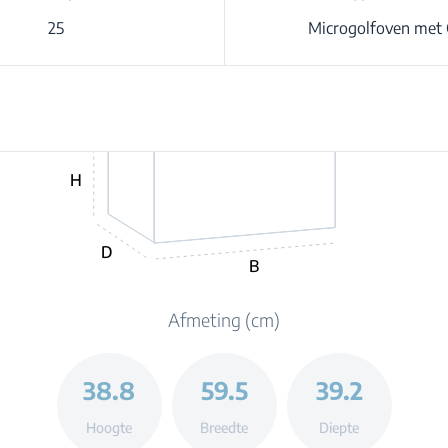
25
Microgolfoven met G
H
D
B
Afmeting (cm)
38.8
59.5
39.2
Hoogte
Breedte
Diepte