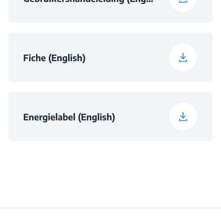
Gemiddeld Jaarlijkse
88.4 kWh
Energieverbruik
Fiche (English)
Voltage
220 - 240 V
Frequentie
50 Hz
Energielabel (English)