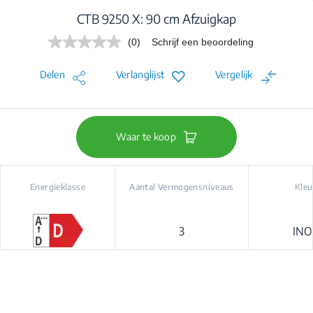
CTB 9250 X: 90 cm Afzuigkap
(0)
Schrijf een beoordeling
Geen
scorewaarde.
Dezelfde
Delen
Verlanglijst
Vergelijk
paginalink.
Waar te koop
Energieklasse
Aantal Vermogensniveaus
Kleu
3
INO