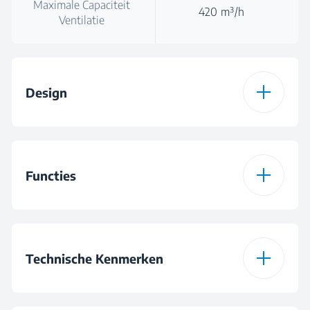
Maximale Capaciteit
420 m³/h
Ventilatie
Design
Kleur
INOX
Functies
Besturing
Mechanische slider
controle
Aantal
3
Vermogensniveaus
Technische Kenmerken
Type Verlichting
LED Illumination®