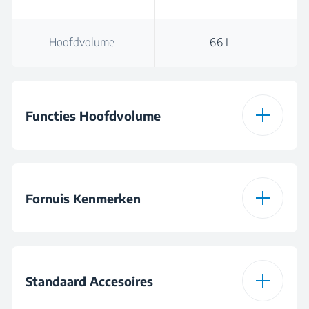
Hoofdvolume
66 L
Functies Hoofdvolume
Aantal functies
8
Fornuis Kenmerken
Ontdooiien
Type Fornuis
Gas
Hetelucht
Standaard Accesoires
Configuratie