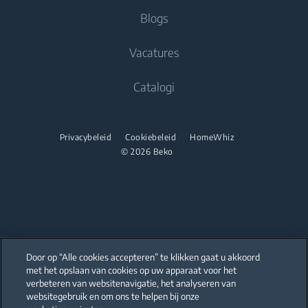
Koken
Beko Professional
Drogers
Koken
Blogs
Beko Corporate
Inbouwovens
Vrijstaande fornuizen
Vacatures
Magnetron
Inbouwovens
Catalogi
Inbouwkookplaten
Magnetron
Onderbouw Afzuigkappen
Vrijstaande microgolfovens
Privacybeleid
Cookiebeleid
HomeWhiz
Afwassen
Inbouwkookplaten
© 2026 Beko
Geïntegreerde vaatwassers
Vrijstaande kookplaten
Onderbouw Afzuigkappen
Afwassen
Door op “Alle cookies accepteren” te klikken gaat u akkoord
Vrijstaande vaatwassers
met het opslaan van cookies op uw apparaat voor het
Our parent company, Beko has 55,000 employees throughout the world
with its global operations through its subsidiaries in 57 countries and 45
verbeteren van websitenavigatie, het analyseren van
Geïntegreerde vaatwassers
production facilities in 13 countries
websitegebruik en om ons te helpen bij onze
(i.e. Türkiye, UK, Italy, Romania, Slovakia, Poland, South Africa, Russia,
Pakistan, India, Bangladesh, Thailand and China).