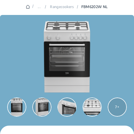
/
...
/
Rangecookers
/
FBM6202W NL
7