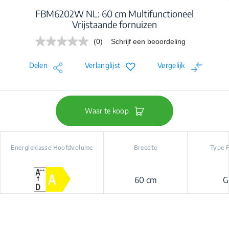
FBM6202W NL: 60 cm Multifunctioneel
Vrijstaande fornuizen
(0)
Schrijf een beoordeling
Geen
scorewaarde.
Dezelfde
Delen
Verlanglijst
Vergelijk
paginalink.
Waar te koop
Energieklasse Hoofdvolume
Breedte
Type 
60 cm
G