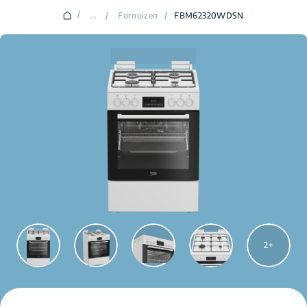
/
...
/
Fornuizen
/
FBM62320WDSN
2