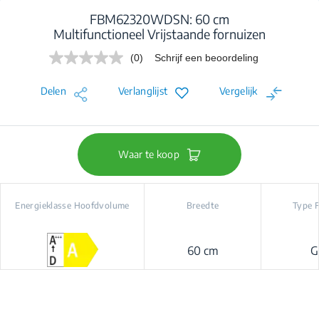
FBM62320WDSN: 60 cm
Multifunctioneel Vrijstaande fornuizen
(0)
Schrijf een beoordeling
Geen
scorewaarde.
Dezelfde
Delen
Verlanglijst
Vergelijk
paginalink.
Waar te koop
Energieklasse Hoofdvolume
Breedte
Type 
60 cm
G