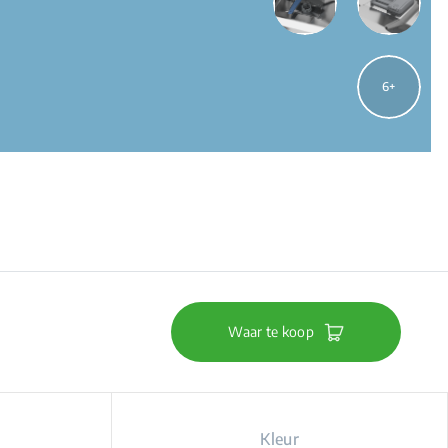
6
Waar te koop
Kleur