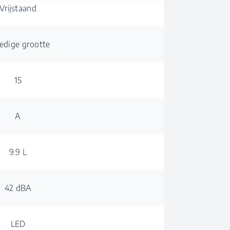
Vrijstaand
ledige grootte
15
A
9.9 L
42 dBA
LED