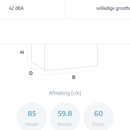
42 dBA
volledige groott
H
D
B
Afmeting (cm)
85
59.8
60
Hoogte
Breedte
Diepte