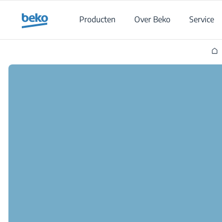
Main content starts here
Producten
Over Beko
Service