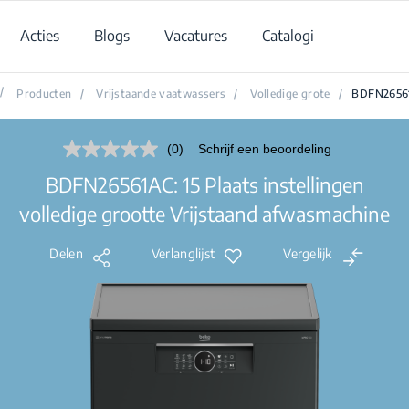
Acties
Blogs
Vacatures
Catalogi
/
Producten
/
Vrijstaande vaatwassers
/
Volledige grote
/
BDFN2656
(0)
Schrijf een beoordeling
Geen
scorewaarde.
BDFN26561AC: 15 Plaats instellingen
Dezelfde
paginalink.
volledige grootte Vrijstaand afwasmachine
Delen
Verlanglijst
Vergelijk