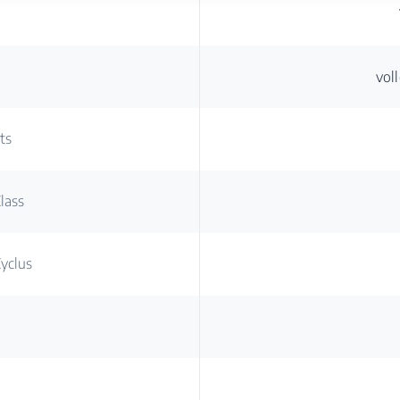
vol
ts
lass
yclus