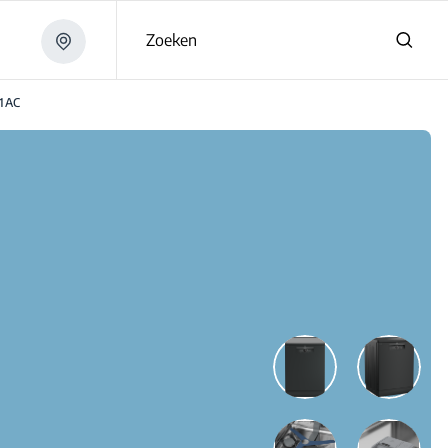
Zoeken
1AC