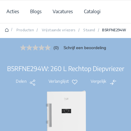
Acties
Blogs
Vacatures
Catalogi
/
Producten
/
Vrijstaande vriezers
/
Staand
/
B5RFNE294W
(0)
Schrijf een beoordeling
Geen
scorewaarde.
Dezelfde
paginalink.
B5RFNE294W: 260 L Rechtop Diepvriezer
Delen
Verlanglijst
Vergelijk