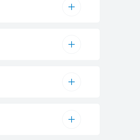
291 L
260 L
260 L
Box met Deksel