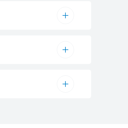
5
15 kg
E
Rechtop
241.89
isplay op de deur (Touch)
170.5 cm
0.595
LED
59.7 cm
0.809
lektronisch
-15
75.4 cm
38 dBA
Vrijstaand