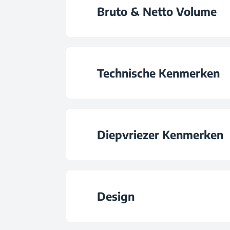
Bruto & Netto Volume
Totale Bruto Vol
Technische Kenmerken
Total Volume (l
ProSmart™ Inverter Co
Frozen Food Storage Vo
Diepvriezer Kenmerken
Snelvries
Design
Type Ijsblokjesma