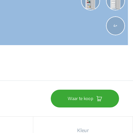
4
Waar te koop
Kleur