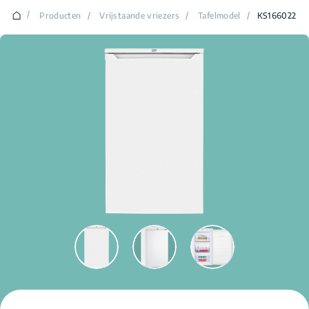
/
Producten
/
Vrijstaande vriezers
/
Tafelmodel
/
KS166022