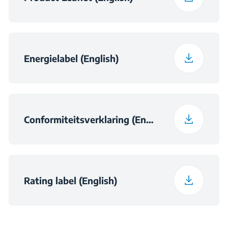
Daily Energy
0.258
Consumption at 16°C
(kWh/day)
Energielabel (English)
Preservation Time at
9
Power Cut (hours)
Frozen Food Storage
Conformiteitsverklaring (English)
65 L
Volume (l)
Daily Freezing
3 kg
Capacity (kg/day)
Rating label (English)