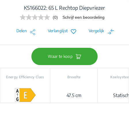
KS166022: 65 L Rechtop Diepvriezer
(0)
Schrijf een beoordeling
Geen
scorewaarde.
Dezelfde
Delen
Verlanglijst
Vergelijk
paginalink.
Waar te koop
Energy Efficiency Class
Breedte
Koelsyste
47.5 cm
Statisc