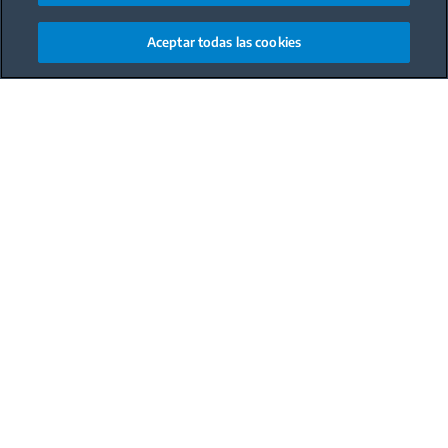
Aceptar todas las cookies
Main content starts here
Comida
Entrante
Dificultad
Fácil
Duración
30 min