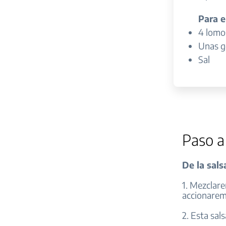
Para e
4 lomo
Unas go
Sal
Paso a
De la sals
1. Mezclare
accionarem
2. Esta sal