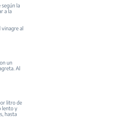
e según la
r a la
 vinagre al
con un
agreta. Al
r litro de
 lento y
s, hasta