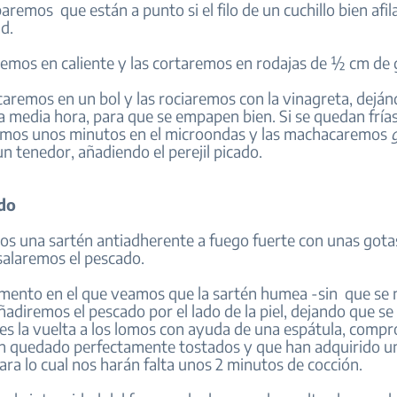
remos que están a punto si el filo de un cuchillo bien afil
ad.
remos en caliente y las cortaremos en rodajas de ½ cm de 
caremos en un bol y las rociaremos con la vinagreta, deján
 media hora, para que se empapen bien. Si se quedan frías,
emos unos minutos en el microondas y las machacaremos
n tenedor, añadiendo el perejil picado.
do
os una sartén antiadherente a fuego fuerte con unas gotas
salaremos el pescado.
omento en el que veamos que la sartén humea -sin que se
añadiremos el pescado por el lado de la piel, dejando que se
es la vuelta a los lomos con ayuda de una espátula, com
n quedado perfectamente tostados y que han adquirido u
para lo cual nos harán falta unos 2 minutos de cocción.