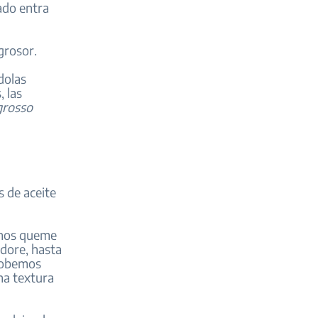
ado entra
grosor.
dolas
 las
grosso
 de aceite
 nos queme
 dore, hasta
probemos
na textura