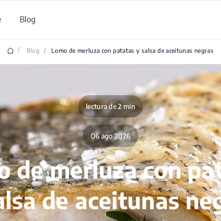
e
Blog
/
Blog
/
Lomo de merluza con patatas y salsa de aceitunas negras
lectura de 2 min
06 ago 2026
 de merluza con pa
alsa de aceitunas ne