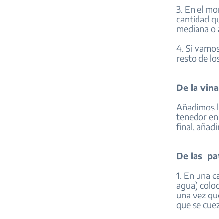
3. En el mo
cantidad qu
mediana o 
4. Si vamos
resto de lo
De la vin
Añadimos la
tenedor en 
final, añadi
De las pa
1. En una c
agua) coloc
una vez qu
que se cue