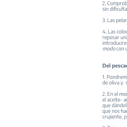
2. Comproba
sin dificult
3. Las pela
4. Las colo
reposar una
introducir
modo
con u
Del pesca
1. Pondrem
de oliva y 
2. En el m
el aceite- 
que dándol
que nos ha
crujiente, 