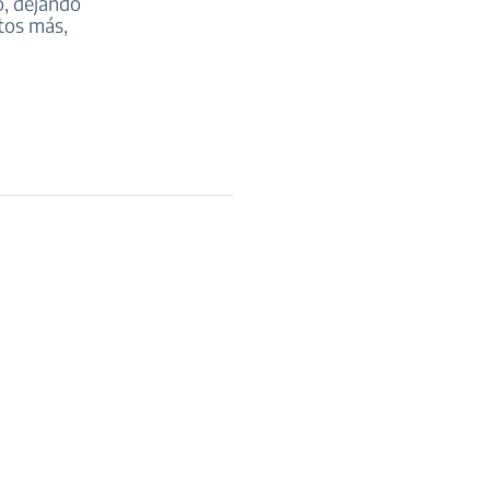
o, dejando
tos más,