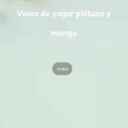
Vasos de yogur plátano y
mango
recipe