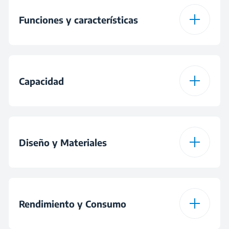
Funciones y características
Función alta elevación
Capacidad
Niveles de tostado
6
Capacidad de
2
Función descongelar
rebanadas
Diseño y Materiales
Función cancelar
Espacio para guardar
el cable
Función calentar
Rendimiento y Consumo