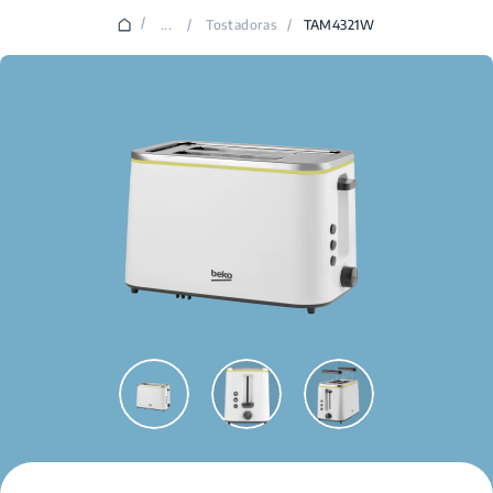
/
...
/
Tostadoras
/
TAM4321W