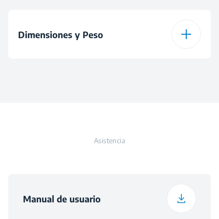
Color
Blanco
Potencia
800 W
Dimensiones y Peso
Accesorio para
calentar bollería
Altura
17.2 cm
Ancho
28.7 cm
Asistencia
Profundidad
28.1 cm
Peso
1.5 kg
Manual de usuario
Altura con embalaje
32.7 cm