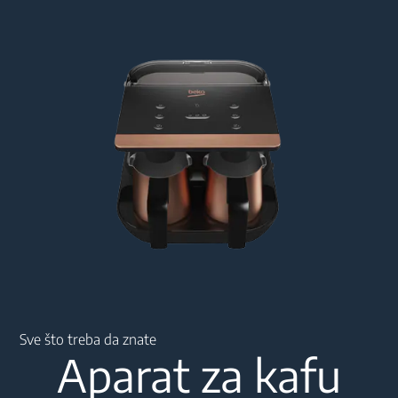
Main content starts here
Sve što treba da znate
Aparat za kafu