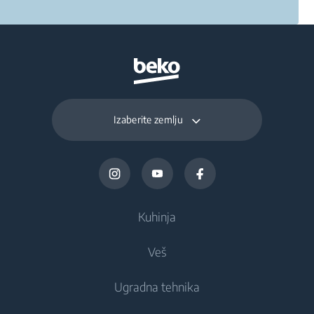
Izaberite zemlju
Kuhinja
Veš
Frižideri i zamrzivači
Ugradna tehnika
Frižideri
Mašine za pranje veša