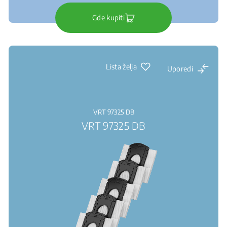
Gde kupiti
Lista želja
Uporedi
VRT 97325 DB
VRT 97325 DB