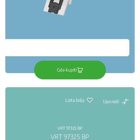
Gde kupiti
Lista želja
Uporedi
VRT 97325 BP
VRT 97325 BP