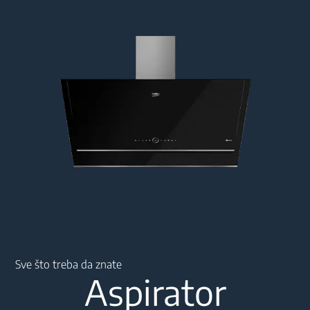
Main content starts here
Sve što treba da znate
Aspirator