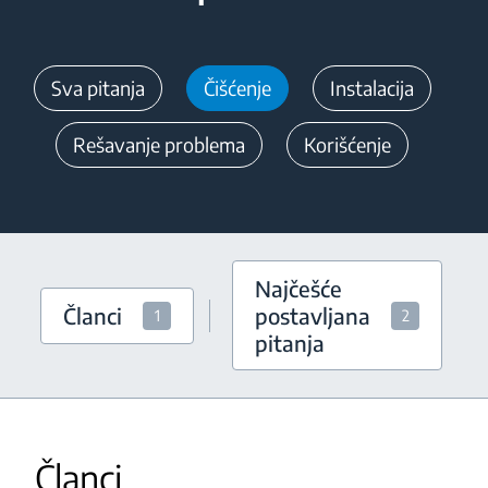
Sva pitanja
Čišćenje
Instalacija
Rešavanje problema
Korišćenje
Najčešće
Članci
postavljana
1
2
pitanja
Članci