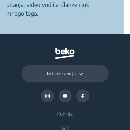
pitanja, video vodiče, članke i još
mnogo toga.
Izaberite zemlju
Kuhinja
Veš