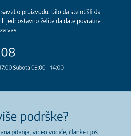
savet o proizvodu, bilo da ste otišli da
li jednostavno želite da date povratne
za vas.
008
17:00 Subota 09:00 - 14:00
iše podrške?
ana pitanja, video vodiče, članke i još