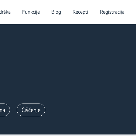
drška
Funkcije
Blog
Recepti
Registracija
ma
Čišćenje