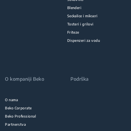
Blenderi
Seckalice i mikseri
Tosteri i grilovi
Friteze
Dispenzeri za vodu
O kompaniji Beko
Podrška
O nama
Beko Corporate
Beko Professional
Partnerstva