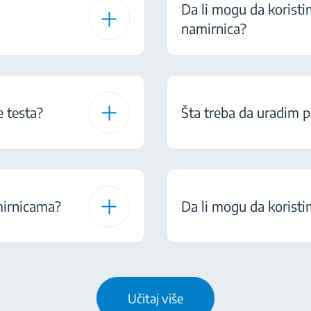
Da li mogu da koristi
namirnica?
e testa?
Šta treba da uradim p
mirnicama?
Da li mogu da koristi
Učitaj više