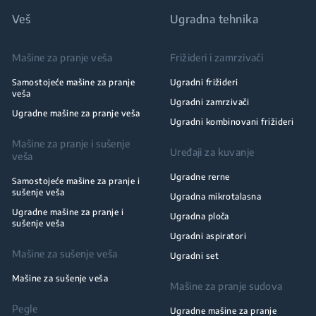
Veš
Ugradna tehnika
Mašine za pranje veša
Frižideri i zamrzivači
Samostojeće mašine za pranje
Ugradni frižideri
veša
Ugradni zamrzivači
Ugradne mašine za pranje veša
Ugradni kombinovani frižideri
Mašine za pranje i sušenje
Uređaji za kuvanje
veša
Ugradne rerne
Samostojeće mašine za pranje i
sušenje veša
Ugradna mikrotalasna
Ugradne mašine za pranje i
Ugradna ploča
sušenje veša
Ugradni aspiratori
Mašine za sušenje veša
Ugradni set
Mašine za sušenje veša
Mašine za pranje sudova
Pegle
Ugradne mašine za pranje