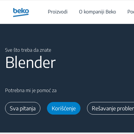
Main content starts here
Proizvodi
O kompaniji Beko
Po
Main content starts here
Sve što treba da znate
Blender
Potrebna mi je pomoć za
Sva pitanja
Korišćenje
Rešavanje proble