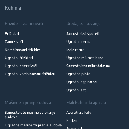
Kuhinja
Frižideri i zamrzivači
Uređaji za kuvanje
Frižideri
Samostojeći šporeti
Zamrzivači
Ugradne rerne
Kombinovani frižideri
Male rerne
Ugradni frižideri
Ugradna mikrotalasna
Ugradni zamrzivači
Samostojeća mikrotalasna
Ugradni kombinovani frižideri
Ugradna ploča
Ugradni aspiratori
Ugradni set
Mašine za pranje sudova
Mali kuhinjski aparati
Samostojeće mašine za pranje
Aparati za kafu
sudova
Ketleri
Ugradne mašine za pranje sudova
Sokovnici