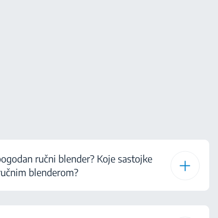
pogodan ručni blender? Koje sastojke
 ručnim blenderom?