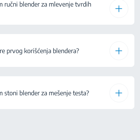
m ručni blender za mlevenje tvrdih
re prvog korišćenja blendera?
m stoni blender za mešenje testa?