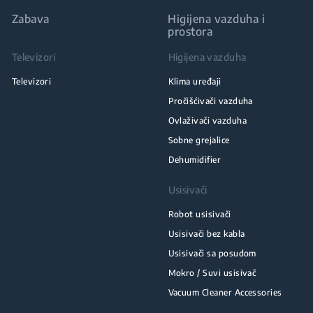
Zabava
Higijena vazduha i
prostora
Televizori
Higijena vazduha
Televizori
Klima uređaji
Pročišćivači vazduha
Ovlaživači vazduha
Sobne grejalice
Dehumidifier
Usisivači
Robot usisivači
Usisivači bez kabla
Usisivači sa posudom
Mokro / Suvi usisivač
Vacuum Cleaner Accessories