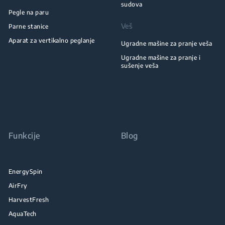
sudova
Pegle na paru
Veš
Parne stanice
Aparat za vertikalno peglanje
Ugradne mašine za pranje veša
Ugradne mašine za pranje i
sušenje veša
Funkcije
Blog
EnergySpin
AirFry
HarvestFresh
AquaTech