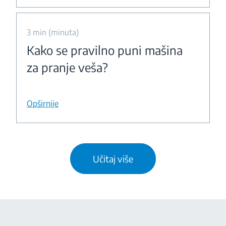
3 min (minuta)
Kako se pravilno puni mašina
za pranje veša?
Opširnije
Učitaj više