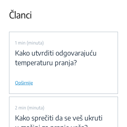
Članci
1 min (minuta)
Kako utvrditi odgovarajuću
temperaturu pranja?
Opširnije
2 min (minuta)
Kako sprečiti da se veš ukruti