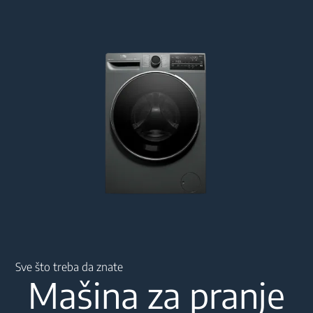
Main content starts here
Sve što treba da znate
Mašina za pranje