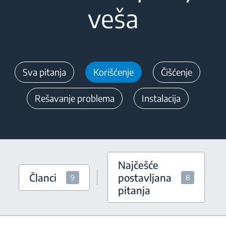
veša
Sva pitanja
Korišćenje
Čišćenje
Rešavanje problema
Instalacija
Najčešće
Članci
postavljana
9
8
pitanja