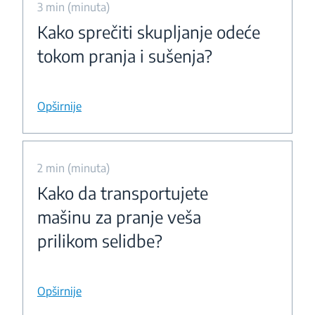
3 min (minuta)
Kako sprečiti skupljanje odeće
tokom pranja i sušenja?
Opširnije
2 min (minuta)
Kako da transportujete
mašinu za pranje veša
prilikom selidbe?
Opširnije