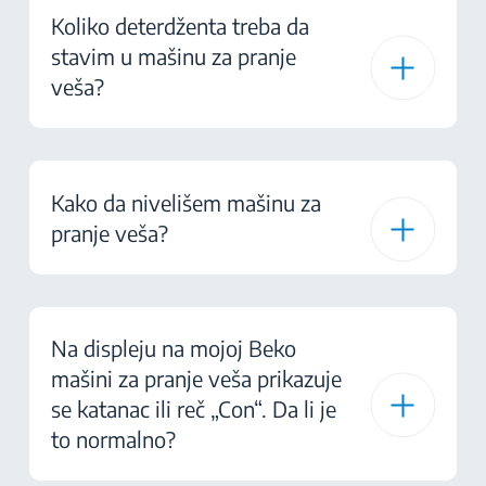
Koliko deterdženta treba da
stavim u mašinu za pranje
veša?
Kako da nivelišem mašinu za
pranje veša?
Na displeju na mojoj Beko
mašini za pranje veša prikazuje
se katanac ili reč „Con“. Da li je
to normalno?