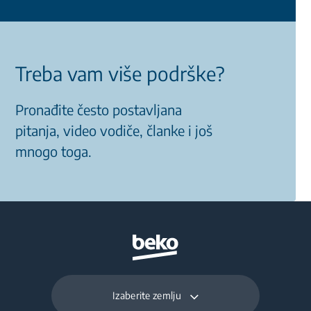
Treba vam više podrške?
Pronađite često postavljana
pitanja, video vodiče, članke i još
mnogo toga.
Izaberite zemlju