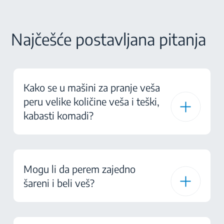
Najčešće postavljana pitanja
Kako se u mašini za pranje veša
peru velike količine veša i teški,
kabasti komadi?
Mogu li da perem zajedno
šareni i beli veš?