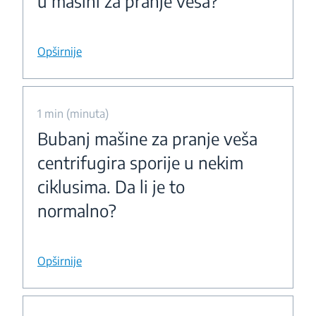
u mašini za pranje veša?
Opširnije
1 min (minuta)
Bubanj mašine za pranje veša
centrifugira sporije u nekim
ciklusima. Da li je to
normalno?
Opširnije