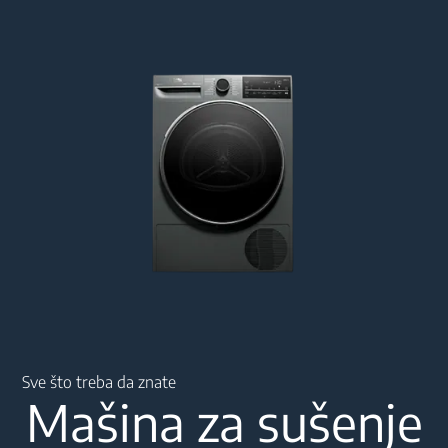
Main content starts here
Sve što treba da znate
Mašina za sušenje