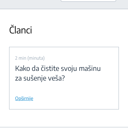
Članci
2 min (minuta)
Kako da čistite svoju mašinu
za sušenje veša?
Opširnije