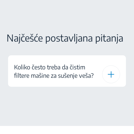
Najčešće postavljana pitanja
Koliko često treba da čistim
filtere mašine za sušenje veša?