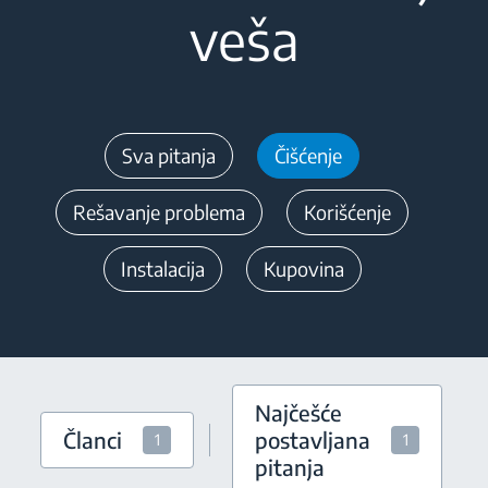
veša
Sva pitanja
Čišćenje
Rešavanje problema
Korišćenje
Instalacija
Kupovina
Najčešće
Članci
postavljana
1
1
pitanja