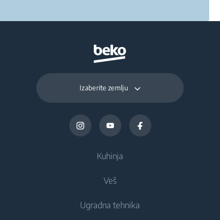
Izaberite zemlju
Kuhinja
Veš
Frižideri i zamrzivači
Ugradna tehnika
Frižideri
Mašine za pranje veša