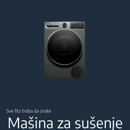
Main content starts here
Sve što treba da znate
Mašina za sušenje