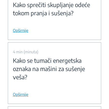
Kako sprečiti skupljanje odeće
tokom pranja i sušenja?
Opširnije
4 min (minuta)
Kako se tumači energetska
oznaka na mašini za sušenje
veša?
Opširnije