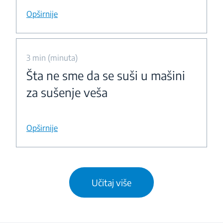
Opširnije
3 min (minuta)
Šta ne sme da se suši u mašini
za sušenje veša
Opširnije
Učitaj više