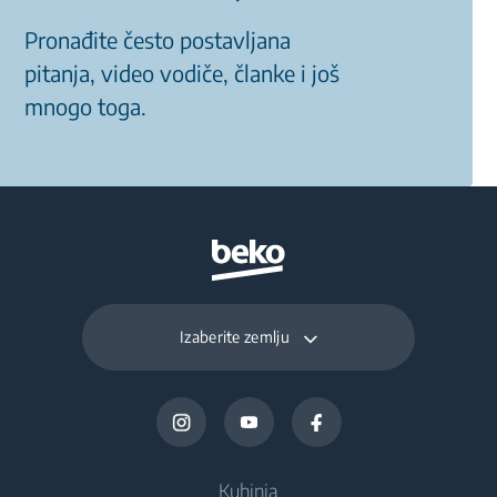
Pronađite često postavljana
pitanja, video vodiče, članke i još
mnogo toga.
Izaberite zemlju
Kuhinja