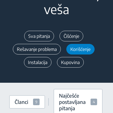
veša
Sva pitanja
Čišćenje
Rešavanje problema
Korišćenje
Instalacija
Kupovina
Najčešće
Članci
postavljana
9
4
pitanja