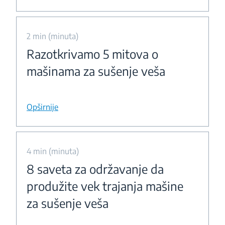
2 min (minuta)
Razotkrivamo 5 mitova o
mašinama za sušenje veša
Opširnije
4 min (minuta)
8 saveta za održavanje da
produžite vek trajanja mašine
za sušenje veša