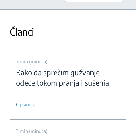
Članci
3 min (minuta)
Kako da sprečim gužvanje
odeće tokom pranja i sušenja
Opširnije
3 min (minuta)