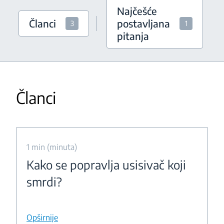
Najčešće
Članci
postavljana
3
1
pitanja
Članci
1 min (minuta)
Kako se popravlja usisivač koji
smrdi?
Opširnije