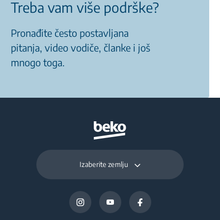
Treba vam više podrške?
Pronađite često postavljana
pitanja, video vodiče, članke i još
mnogo toga.
Izaberite zemlju