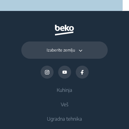
Izaberite zemlju
Kuhinja
Veš
Frižideri i zamrzivači
Ugradna tehnika
Frižideri
Mašine za pranje veša