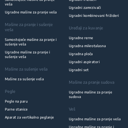
veša
Ugradni zamrzivači
Ugradne mašine za pranje veša
Ugradni kombinovani frižideri
Mašine za pranje i sušenje
Uređaji za kuvanje
veša
Ugradne rerne
Samostojeće mašine za pranje i
sušenje veša
Ugradna mikrotalasna
Ugradne mašine za pranje i
Ugradna ploča
sušenje veša
Ugradni aspiratori
Mašine za sušenje veša
Ugradni set
Mašine za sušenje veša
Mašine za pranje sudova
Pegle
Ugradne mašine za pranje
sudova
Pegle na paru
Veš
Parne stanice
Aparat za vertikalno peglanje
Ugradne mašine za pranje veša
Ugradne mašine za pranje i