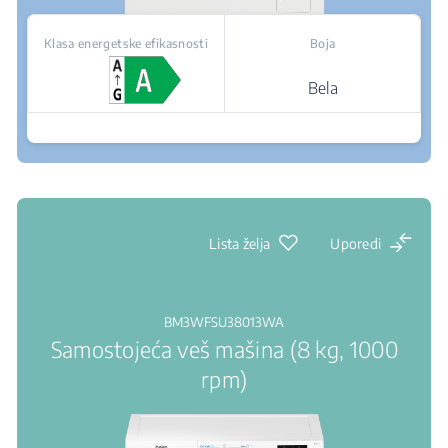
Klasa energetske efikasnosti
Boja
Bela
Gde kupiti
Lista želja
Uporedi
BM3WFSU38013WA
Samostojeća veš mašina (8 kg, 1000
rpm)