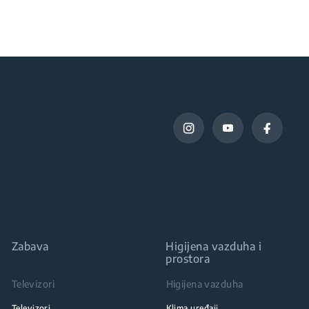
Zabava
Higijena vazduha i
prostora
Televizori
Higijena vazduha
Televizori
Klima uređaji