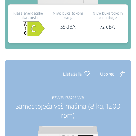
Klasa energetske
Nivo buke tokom
Nivo buke tokom
efikasnosti
pranja
centrifuge
55 dBA
72 dBA
Gde kupiti
Lista želja
Uporedi
B3WFU 78225 WB
Samostojeća veš mašina (8 kg, 1200
rpm)