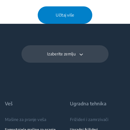
Učitaj više
Izaberite zemlju
Veš
Ugradna tehnika
Mašine za pranje veša
Frižideri i zamrzivači
Samostojeće mašine za pranje
Ugradni frižideri