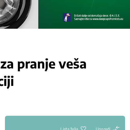
 za pranje veša
iji
Lista želja
Uporedi