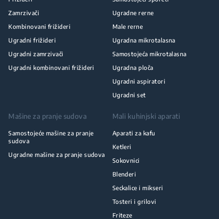
Zamrzivači
Ugradne rerne
Kombinovani frižideri
Male rerne
Ugradni frižideri
Ugradna mikrotalasna
Ugradni zamrzivači
Samostojeća mikrotalasna
Ugradni kombinovani frižideri
Ugradna ploča
Ugradni aspiratori
Ugradni set
Mašine za pranje sudova
Mali kuhinjski aparati
Samostojeće mašine za pranje
Aparati za kafu
sudova
Ketleri
Ugradne mašine za pranje sudova
Sokovnici
Blenderi
Seckalice i mikseri
Tosteri i grilovi
Friteze