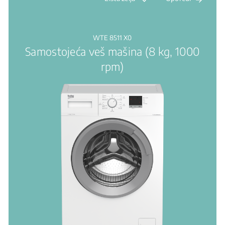
WTE 8511 X0
Samostojeća veš mašina (8 kg, 1000
rpm)