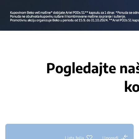
Pogledajte naš
ko
Lista želja
Uporedi