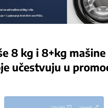
e 8 kg i 8+kg mašine
je učestvuju u promoc
Lista želja
Uporedi