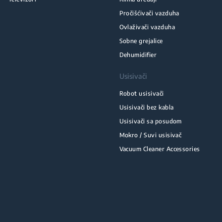
Pročišćivači vazduha
Ovlaživači vazduha
Sobne grejalice
Dehumidifier
Usisivači
Robot usisivači
Usisivači bez kabla
Usisivači sa posudom
Mokro / Suvi usisivač
Vacuum Cleaner Accessories