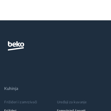
energije
Kuhinja
Frižideri i zamrzivači
Uređaji za kuvanje
Frižideri
Samostojeći šporeti