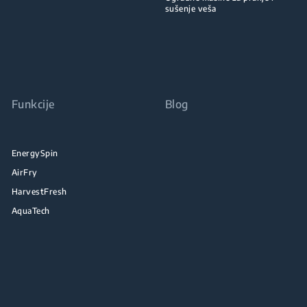
sušenje veša
Funkcije
Blog
EnergySpin
AirFry
HarvestFresh
AquaTech