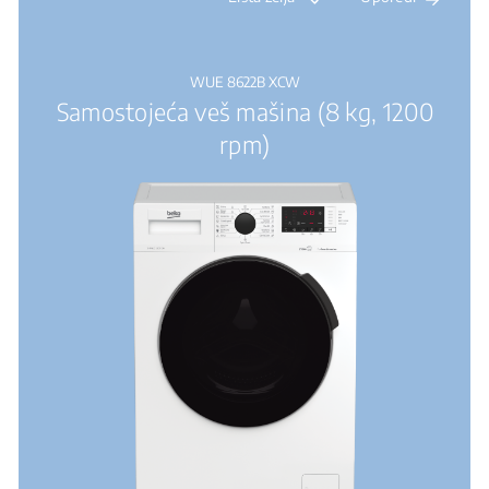
WUE 8622B XCW
Samostojeća veš mašina (8 kg, 1200
rpm)