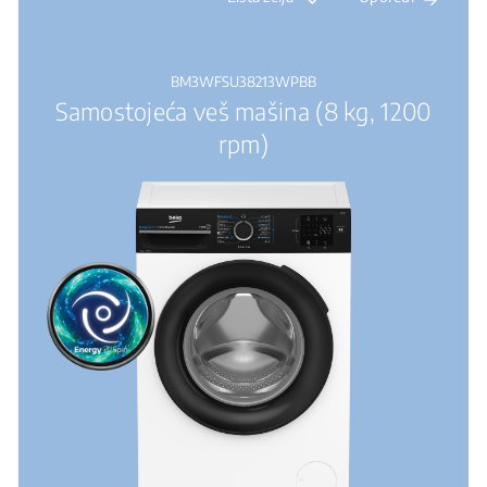
BM3WFSU38213WPBB
Samostojeća veš mašina (8 kg, 1200
rpm)