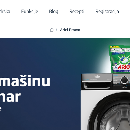
drška
Funkcije
Blog
Recepti
Registracija
/
Ariel Promo