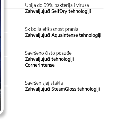
Ubija do 99% bakterija i virusa
Zahvaljujući SelfDry tehnologiji
5x bolja efikasnost pranja
Zahvaljujući Aquaintense tehnologiji
Savršeno čisto posuđe
Zahvaljujući tehnologiji
CornerIntense
Savršen sjaj stakla
Zahvaljujući SteamGloss tehnologiji