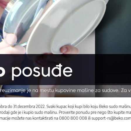
bra do 31.decembra 2022. Svaki kupac koji kupi bilo koju Beko sudo mašinu
daji gde je i kupio sudo mašinu. Proverite ponudu pre nego što kupite maš
ormacije možete nas kontaktirati na 0800 800 008 ili support-rs@beko.co