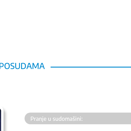
M POSUDAMA
Pranje u sudomašini: