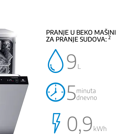
PRANJE U BEKO MAŠINI
2
ZA PRANJE SUDOVA:
9
L
5
minuta
dnevno
0,9
kWh