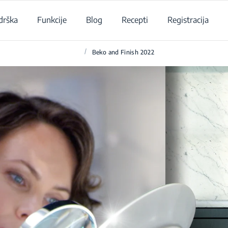
drška
Funkcije
Blog
Recepti
Registracija
/
Beko and Finish 2022