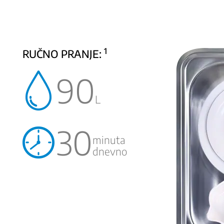
1
RUČNO PRANJE:
90
L
30
minuta
dnevno