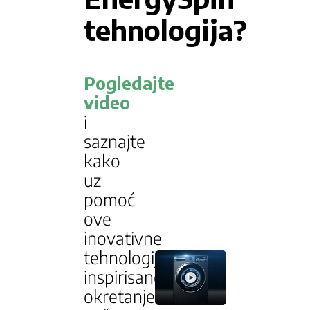
tehnologija?
Pogledajte
video
i
saznajte
kako
uz
pomoć
ove
inovativne
tehnologije,
inspirisane
okretanjem