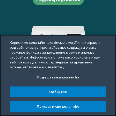
Користимо колачиће како бисмо омогућили исправан
рад веб локације, прилагођавање садржаја и огласа,
пружање функција за друштвене мреже и анализу
саобраћаја. Информације о томе како користите нашу
BM3WFSU48415WB
веб локацију делимо с партнерима за друштвене
мреже, оглашавање и аналитику.
Pogledajte proizvod
Подешавања колачића
Одбиј све
Прихвати све колачиће