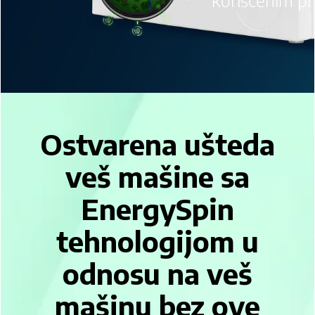
korišćenim p
Ostvarena ušteda
veš mašine sa
EnergySpin
tehnologijom u
odnosu na veš
mašinu bez ove