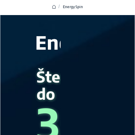
/
EnergySpin
Štedi
do
35%