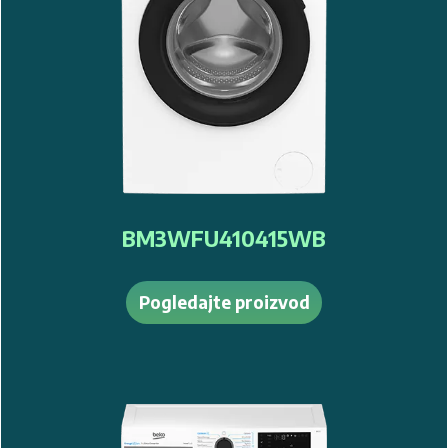
BM3WFSU38413WPBB1
Pogledajte proizvod