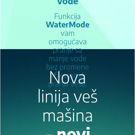
dostupne u
Beko veš
mašinama
Water
Mode
Cold
Wash
Ušteda
vode
Funkcija
WaterMode
vam
omogućava