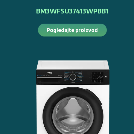
BM3WFSU37413WPBB1
Pogledajte proizvod