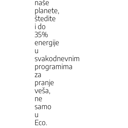
naše
planete,
štedite
i do
35%
energije
u
svakodnevnim
programima
za
pranje
veša,
ne
samo
u
Eco.