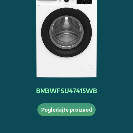
BM3WFU410415WB
Pogledajte proizvod