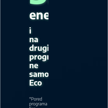
energije
i
na
drugim
programima*
ne
samo
Eco
*Pored
programa