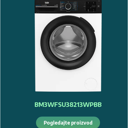
BM3WFSU39413WPBB1
Pogledajte proizvod