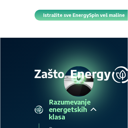
Istražite sve EnergySpin veš mašine
Razumevanje
energetskih
klasa