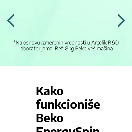
*Na osnovu izmerenih vrednosti u Arçelik R&D
laboratorijama, Ref: 8kg Beko veš mašina
Kako
funkcioniše
Beko
EnergySpin