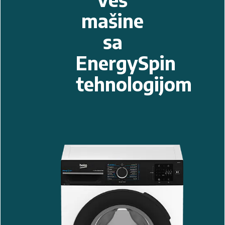
Istražite
sve
Beko
veš
mašine
sa
EnergySpin