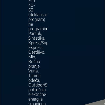
Eco
40-
60
(deklarisani
program)
na
programima
Pamuk,
Sintetika,
Xpress/Super
Express,
Osetljivo,
Mix,
Ručno
pranje,
Vuna,
Tamna
odeća,
Outdoor/Sports
potrošnja
električne
energije
smanjena