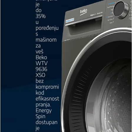
je
do
35%
u
poređenju
s
mašinom
za
veš
Beko
WTV
9636
XSO
bez
kompromisa
kod
efikasnosti
pranja.
Energy
Spin
dostupan
je