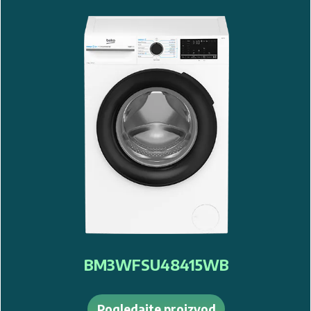
BM3WFSU47415WB
Pogledajte proizvod