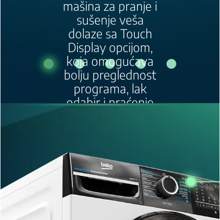
novo lice vaših
omiljenih Beko
proizvoda.
U ponudi su
mašine sa većim
vratima, za lakšu
manipulaciju
mokrim i suvim
vešom.