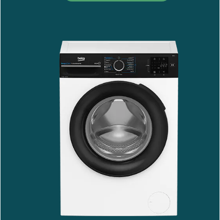
BM3WFSU38213WPBB
Pogledajte proizvod