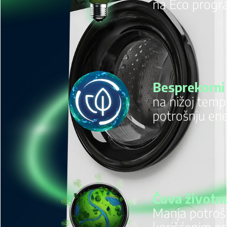
na Eco progr
Besprekorni 
na nižoj temp
potrošnju ene
Čuva životnu
Manja potrošn