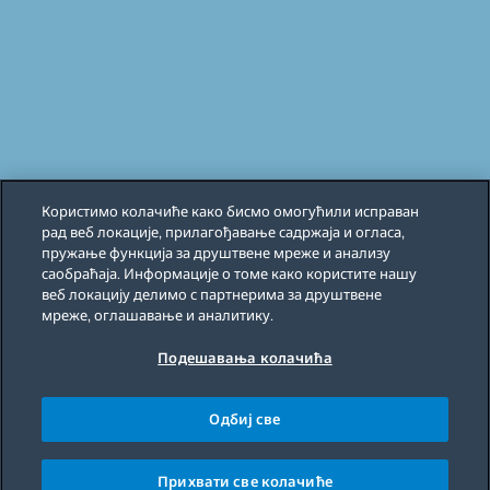
Користимо колачиће како бисмо омогућили исправан
рад веб локације, прилагођавање садржаја и огласа,
пружање функција за друштвене мреже и анализу
саобраћаја. Информације о томе како користите нашу
веб локацију делимо с партнерима за друштвене
мреже, оглашавање и аналитику.
Подешавања колачића
Одбиј све
Прихвати све колачиће