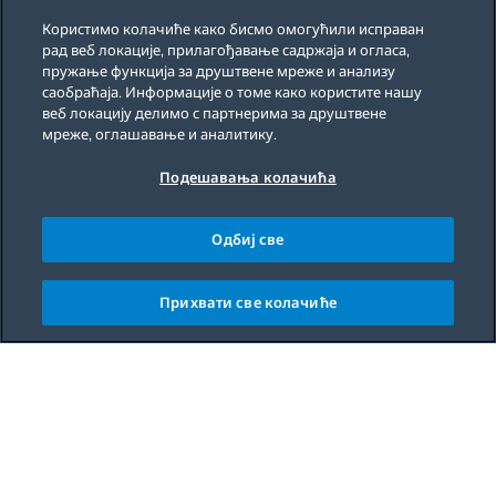
Користимо колачиће како бисмо омогућили исправан
рад веб локације, прилагођавање садржаја и огласа,
пружање функција за друштвене мреже и анализу
саобраћаја. Информације о томе како користите нашу
веб локацију делимо с партнерима за друштвене
мреже, оглашавање и аналитику.
Подешавања колачића
Одбиј све
Прихвати све колачиће
Main content starts here
Pranje sudova sa mobilnog
telefona
HomeWhiz