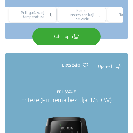
Korpa i
Prilagođavanje
Da
Da
rezervoar koji
Tajmer
temperature
se vade
Gde kupiti
Lista želja
Uporedi
FRL 3374 E
Friteze (Priprema bez ulja, 1750 W)