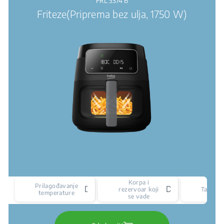
FRL 3374 B
Friteze(Priprema bez ulja, 1750 W)
Korpa i
Prilagođavanje
Da
Da
rezervoar koji
Tajmer
temperature
se vade