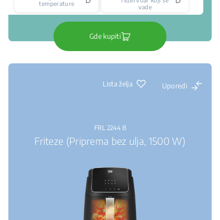
rezervoar koji se
temperature
vade
Gde kupiti
Lista želja
Uporedi
FRL 2244 B
Friteze (Priprema bez ulja, 1500 W)