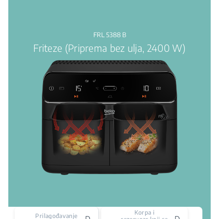
FRL 5388 B
Friteze (Priprema bez ulja, 2400 W)
Korpa i
Prilagođavanje
Da
Da