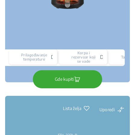
Korpa i
Prilagođavanje
Da
Da
rezervoar koji
Tajmer
temperature
se vade
Gde kupiti
Lista želja
Uporedi