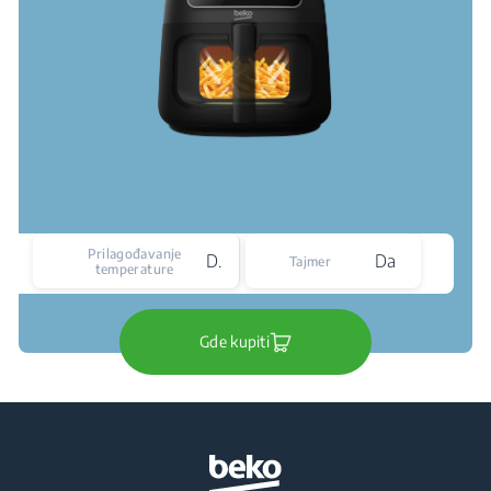
Prilagođavanje
Da
Da
Tajmer
temperature
Gde kupiti