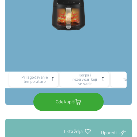
Korpa i
Prilagođavanje
Da
Da
rezervoar koji
Tajmer
temperature
se vade
Gde kupiti
Lista želja
Uporedi