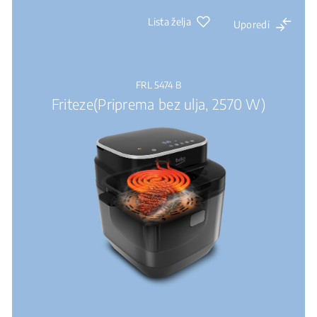
Lista želja
Uporedi
FRL 5474 B
Friteze(Priprema bez ulja, 2570 W)