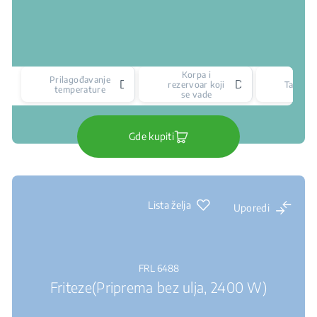
Korpa i
Prilagođavanje
Da
Da
rezervoar koji
Tajmer
temperature
se vade
Gde kupiti
Lista želja
Uporedi
FRL 6488
Friteze(Priprema bez ulja, 2400 W)