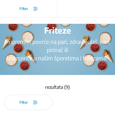
/
Proizvodi
/
Friteze
/
Friteze
Filter
Friteze
Pripremite povrće na pari, zdrav gulaš, kari,
pirinač ili
krompiriće u našim šporetima i fritezama.
rezultata (9)
Filter