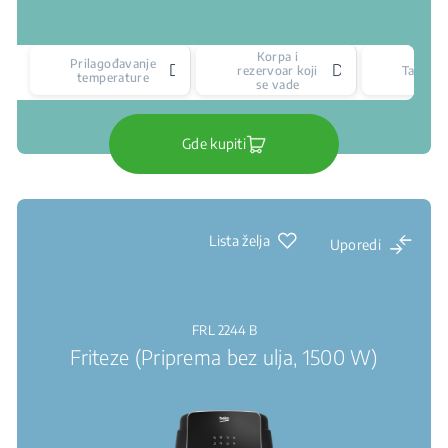
Korpa i
Prilagođavanje
Da
Da
rezervoar koji
Tajmer
temperature
se vade
Gde kupiti
Lista želja
Uporedi
FRL 2244 B
Friteze (Priprema bez ulja, 1500 W)