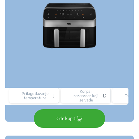
Korpa i
Prilagođavanje
Da
Da
rezervoar koji
Tajmer
temperature
se vade
Gde kupiti