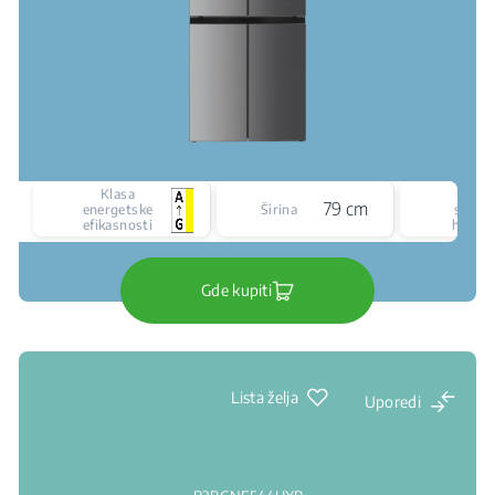
Klasa
Vrst
79 cm
energetske
Širina
siste
efikasnosti
hlađen
Gde kupiti
Lista želja
Uporedi