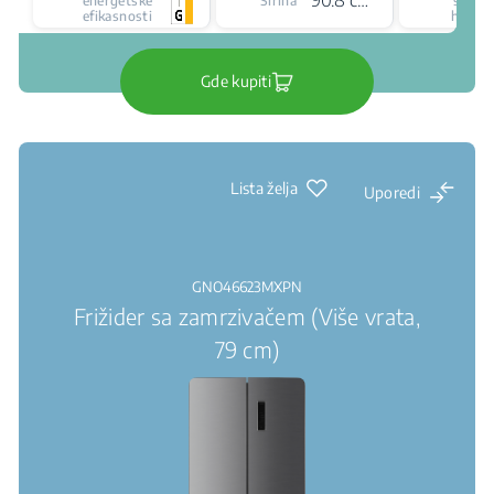
energetske
Širina
siste
efikasnosti
hlađen
Gde kupiti
Lista želja
Uporedi
GNO46623MXPN
Frižider sa zamrzivačem (Više vrata,
79 cm)