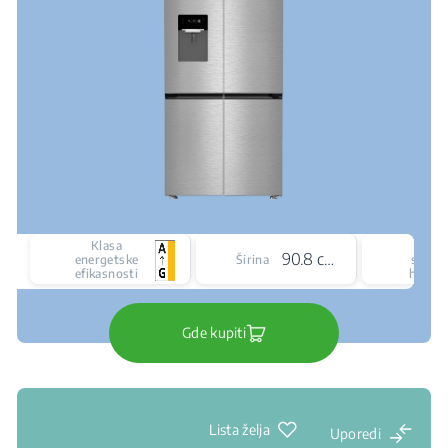
Klasa
Vrst
90.8 cm
energetske
Širina
siste
efikasnosti
hlađen
Gde kupiti
Lista želja
Uporedi