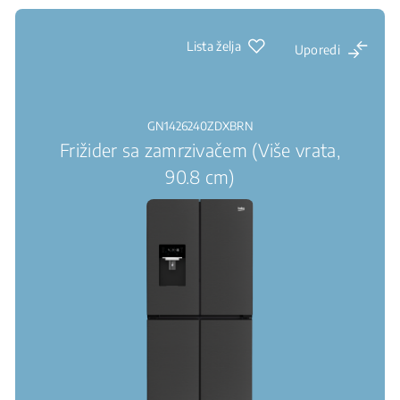
Lista želja
Uporedi
GN1426240ZDXBRN
Frižider sa zamrzivačem (Više vrata,
90.8 cm)