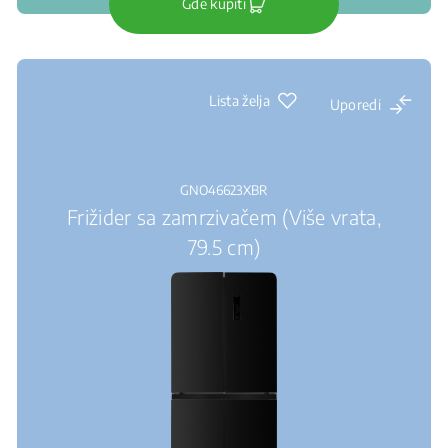
Gde kupiti
Lista želja
Uporedi
GNO46623XBR
Frižider sa zamrzivačem (Više vrata,
79.5 cm)