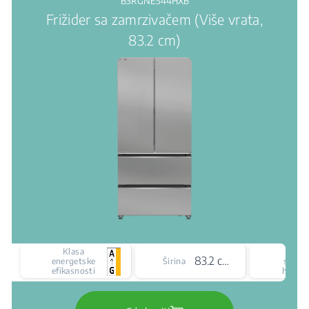
B3RGNE544HXB
Frižider sa zamrzivačem (Više vrata,
83.2 cm)
Klasa
Vrst
83.2 cm
energetske
Širina
siste
efikasnosti
hlađen