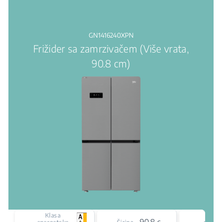
GN1416240XPN
Frižider sa zamrzivačem (Više vrata,
90.8 cm)
Klasa
Vrst
90.8 cm