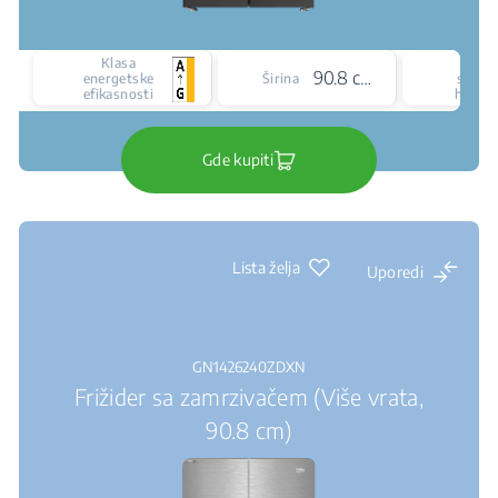
Klasa
Vrst
90.8 cm
energetske
Širina
siste
efikasnosti
hlađen
Gde kupiti
Lista želja
Uporedi
GN1426240ZDXN
Frižider sa zamrzivačem (Više vrata,
90.8 cm)