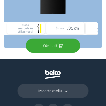
Klasa
Vrst
79.5 cm
energetske
Širina
siste
efikasnosti
hlađen
Gde kupiti
Izaberite zemlju