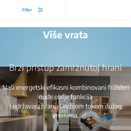
/
Proizvodi
/
Kombinovani frižideri
/
Više vrata
Filter
Više vrata
Brzi pristup zamrznutoj hrani
Naši energetski efikasni kombinovani frižideri
nude obilje funkcija
i održavaju hranu svežijom tokom dužeg
vremena.