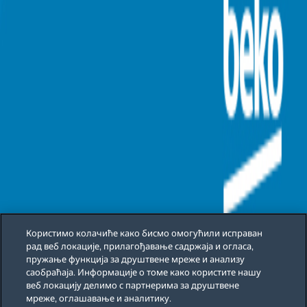
Користимо колачиће како бисмо омогућили исправан
рад веб локације, прилагођавање садржаја и огласа,
пружање функција за друштвене мреже и анализу
саобраћаја. Информације о томе како користите нашу
веб локацију делимо с партнерима за друштвене
мреже, оглашавање и аналитику.