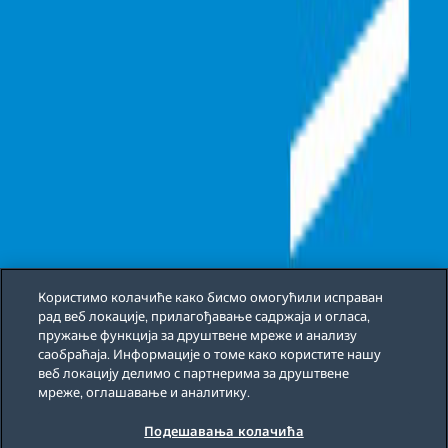
Користимо колачиће како бисмо омогућили исправан
рад веб локације, прилагођавање садржаја и огласа,
пружање функција за друштвене мреже и анализу
саобраћаја. Информације о томе како користите нашу
веб локацију делимо с партнерима за друштвене
мреже, оглашавање и аналитику.
Подешавања колачића