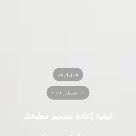
4 دق قراءة
٠٩ أغسطس ٢٠٢٦
كيفية إعادة تصميم مطبخك