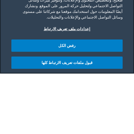
صحيح، ولتخصيص المحتوى والإعلانات، ولتوفير ميزات وسائل
التواصل الاجتماعي ولتحليل حركة المرور على الموقع. ونشارك
أيضًا المعلومات حول استخدامك موقعنا مع شركائنا على مستوى
وسائل التواصل الاجتماعي والإعلانات والتحليلات.
إعدادات ملف تعريف الارتباط
رفض الكل
قبول ملفات تعريف الارتباط كلها
Main content starts her
يمكن أن تكون عملية إعادة تصميم المطبخ مهمة شاقة، لا
سيما عندما تكون بميزانية محدودة. بعيدًا عن الاستخدام،
قد تكون لديك بعض الأفكار حول تصميم مطبخك الجديد.
وربما كنت تحلمين دائمًا بوجود طاولة أنيقة تتوسط
المطبخ ليجتمع حولها أفراد العائلة والأصدقاء. أو ربما لديك
أفكار طموحة عن أسطح المناضد المصنوعة من
الجرانيت وتريدين إضفاء تفاصيل معمارية مبتكرة.