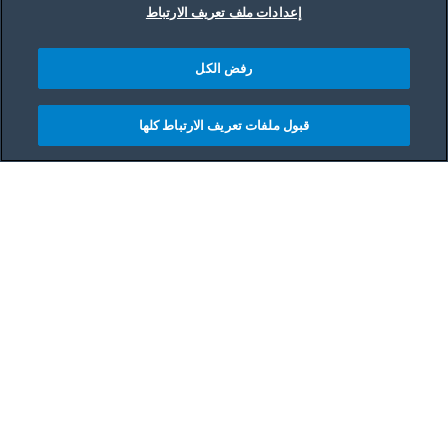
إعدادات ملف تعريف الارتباط
رفض الكل
قبول ملفات تعريف الارتباط كلها
مشاركه
Main content starts her