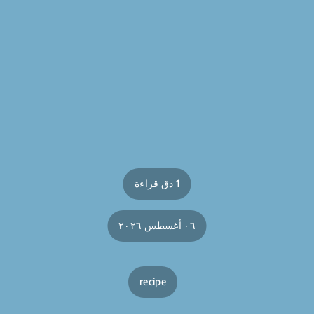
1 دق قراءة
٠٦ أغسطس ٢٠٢٦
recipe