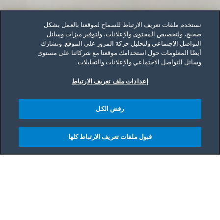
نستخدم ملفات تعريف الارتباط للسماح لموقعنا بالعمل بشكل
صحيح، ولتخصيص المحتوى والإعلانات، ولتوفير ميزات وسائل
التواصل الاجتماعي ولتحليل حركة المرور على الموقع. ونشارك
أيضًا المعلومات حول استخدامك موقعنا مع شركائنا على مستوى
وسائل التواصل الاجتماعي والإعلانات والتحليلات.
إعدادات ملف تعريف الارتباط
رفض الكل
قبول ملفات تعريف الارتباط كلها
Main content starts her
إحدى الطرق المضمونة لإقناع الأطفال بتقبّل الطعام الذي
نقدمه إليهم هي أن يألفوا هذا الطعام بشكلٍ أكبر. إن
استخدام ألعاب الفواكه والخضراوات لتعليم الأطفال
الفوائد والحقائق الغذائية لهذه الأطعمة يشكل وسيلةً