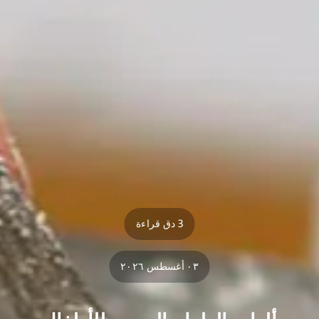
3 دق قراءة
٠٣ أغسطس ٢٠٢٦