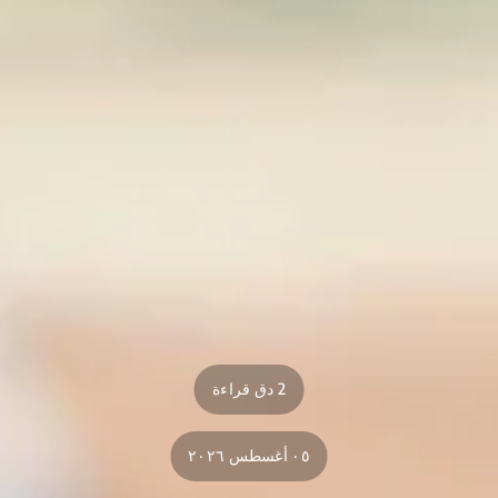
2 دق قراءة
٠٥ أغسطس ٢٠٢٦