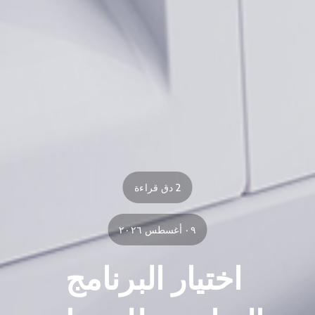
2 دق قراءة
٠٩ أغسطس ٢٠٢٦
اختيار البرنامج