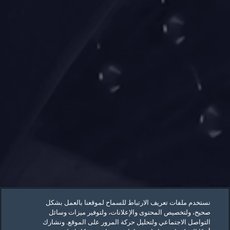
نستخدم ملفات تعريف الارتباط للسماح لموقعنا بالعمل بشكل
صحيح، ولتخصيص المحتوى والإعلانات، ولتوفير ميزات وسائل
التواصل الاجتماعي ولتحليل حركة المرور على الموقع. ونشارك