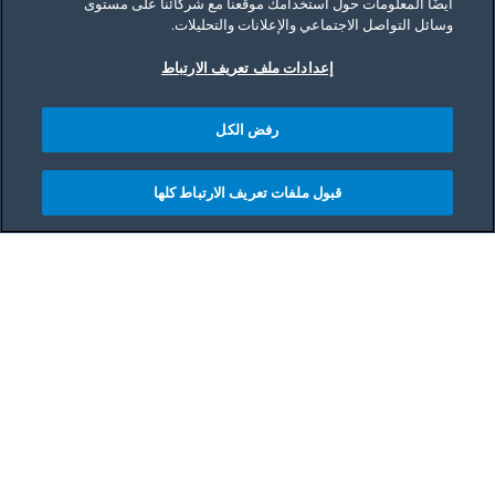
أيضًا المعلومات حول استخدامك موقعنا مع شركائنا على مستوى
وسائل التواصل الاجتماعي والإعلانات والتحليلات.
إعدادات ملف تعريف الارتباط
رفض الكل
قبول ملفات تعريف الارتباط كلها
Main content starts her
اختيار البرنامج المناسب
للغسيل
اختيار البرنامج المناسب للغسيل يساعد في تحقيق أفضل
نتائج تنظيف مع الحفاظ على جودة الملابس. تأتي
غسالات بيكو مزودة بمجموعة واسعة من البرامج التي
تناسب مختلف أنواع الأقمشة ومستويات الاتساخ.