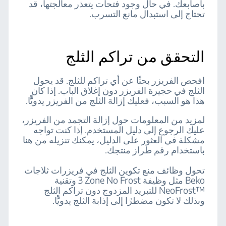
بأصابعك. في حال وجود فتحات يتعذر معالجتها، قد
تحتاج إلى استبدال مانع التسرب.
التحقق من تراكم الثلج
افحص الفريزر بحثًا عن أي تراكم للثلج. قد يحول
الثلج في حجيرة الفريزر دون إغلاق الباب. إذا كان
هذا هو السبب، فعليك إزالة الثلج من الفريزر يدويًّا.
لمزيد من المعلومات حول إزالة التجمد من الفريزر،
عليك الرجوع إلى دليل المستخدم. إذا كنت تواجه
مشكلة في العثور على الدليل، يمكنك تنزيله من هنا
باستخدام رقم طراز منتجك.
تحول وظائف منع تكوين الثلج في فريزرات ثلاجات
Beko مثل وظيفة ‎3 Zone No Frost وتقنية
NeoFrost™‎ للتبريد المزدوج دون تراكم الثلج
وبذلك لا تكون مضطرًا إلى إذابة الثلج يدويًّا.