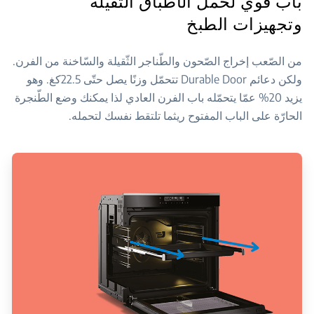
باب قوي لحمل الأطباق الثقيلة
وتجهيزات الطبخ
من الصّعب إخراج الصّحون والطّناجر الثّقيلة والسّاخنة من الفرن.
ولكن دعائم Durable Door تتحمّل وزنًا يصل حتّى 22.5كغ. وهو
يزيد 20% عمّا يتحمّله باب الفرن العادي لذا يمكنك وضع الطّنجرة
الحارّة على الباب المفتوح ريثما تلتقط نفسك لتحمله.