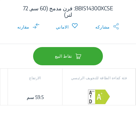
BBIS14300XCSE: فرن مدمج (60 سم, 72
لتر)
مشاركه
الاماني
مقارنه
نقاط البيع
فئة كفاءة الطاقة للتجويف الرئيسي
الارتفاع
59.5 سم