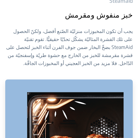
Steamaid
خبز منفوش ومقرمش
يجب أن تكون المخبوزات منزليّة الصّنع أفضل، ولكنّ الحصول
على تلك القشرة المثاليّة يشكّل تحدّيًا حقيقيًّا. تقوم تقنيّة
SteamAid بضخّ البخار ضمن جوف الفرن أثناء الخبز لتحصل على
قشرة مقرمشة للخبز من الخارج مع حشوة طريّة وإسفنجيّة من
الدّاخل. فلا مزيد من الخبز العجيني أو المخبوزات الجافّة.