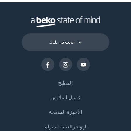
ابحث في بلدك
المطبخ
غسيل الملابس
التبريد
الأجهزة المدمجة
البرادات
غسالات الملابس
الهواء والعناية المنزلية
الثلاجات
غسالات الملابس
الطهي