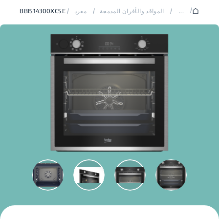
/
...
/
المواقد والأفران المدمجة
/
مفرد
/
BBIS14300XCSE