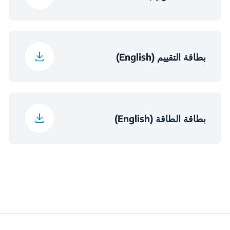
أبعاد المكان المخصص -
560×550×590
الخزانة (العرض × العمق
× الارتفاع) (مم)
بطاقة التقييم (English)
أبعاد المكان المخصص
560×550×600
(العرض × العمق ×
الارتفاع) (مم)
بطاقة الطاقة (English)