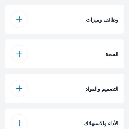
وظائف وميزات
مانع للتسريب
السعة
تنظيف ذاتي
350 ملي لتر
سعة خزان المياه
إغلاق تلقائي
التصميم والمواد
مانع اللمعة
أزرق
لون
بخار رأسي
الأداء والاستهلاك