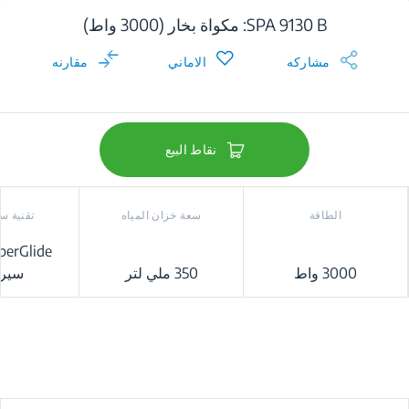
SPA 9130 B: مكواة بخار (3000 واط)
مشاركه
الاماني
مقارنه
نقاط البيع
الطاقة
سعة خزان المياه
تقنية س
3000 واط
350 ملي لتر
سيرا