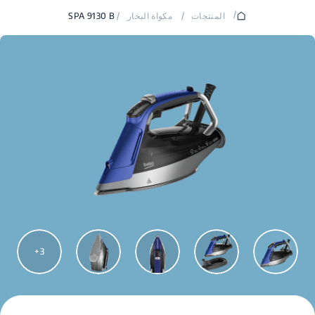
/
المنتجات
/
مكواة البخار
/
SPA 9130 B
3